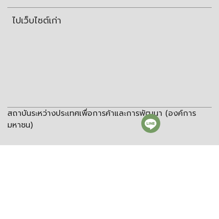
ไปเว็บไซต์เก่า
สถาบันระหว่างประเทศเพื่อการค้าและการพัฒนา (องค์การ
มหาชน)
สถาบันระหว่างประเทศเพื่อการค้าและการพัฒนา
(องค์การมหาชน)
ชั้น 8 อาคารวิทยพัฒนา จุฬาลงกรณ์มหาวิทยาลัย ซอยจุฬา 12 ถนน
พญาไท แขวงวังใหม่ เขตปทุมวัน กรุงเทพฯ 10330