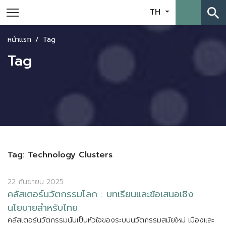
search
TH
หน้าแรก
Tag
Tag
Tag: Technology Clusters
22 กันยายน 2025
ค
ล
ส
เ
ต
อ
ร
น
ว
ต
ก
ร
ร
ม
โ
ล
ก
:
บ
ท
เ
ร
ย
น
แ
ล
ะ
ข
อ
เ
ส
น
อ
เ
ช
ง
น
โ
ย
บ
า
ย
ส
ห
ร
บ
ไ
ท
ย
ค
ล
ส
เ
ต
อ
ร
น
ว
ต
ก
ร
ร
ม
น
บ
เ
ป
น
ห
ว
ใ
จ
ข
อ
ง
ร
ะ
บ
บ
น
ว
ต
ก
ร
ร
ม
ส
ม
ย
ใ
ห
ม
เ
ม
อ
ง
แ
ล
ะ