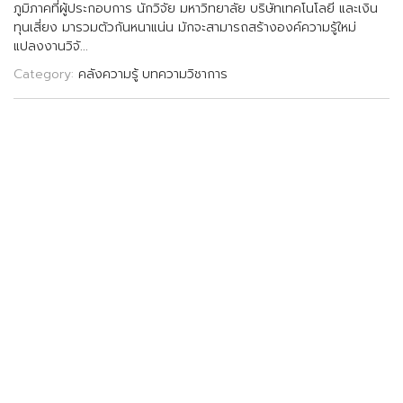
ภ
ม
ภ
า
ค
ท
ผ
ป
ร
ะ
ก
อ
บ
ก
า
ร
น
ก
ว
จ
ย
ม
ห
า
ว
ท
ย
า
ล
ย
บ
ร
ษ
ท
เ
ท
ค
โ
น
โ
ล
ย
แ
ล
ะ
เ
ง
น
ท
น
เ
ส
ย
ง
ม
า
ร
ว
ม
ต
ว
ก
น
ห
น
า
แ
น
น
ม
ก
จ
ะ
ส
า
ม
า
ร
ถ
ส
ร
า
ง
อ
ง
ค
ค
ว
า
ม
ร
ใ
ห
ม
แ
ป
ล
ง
ง
า
น
ว
จ
.
.
.
Category:
คลังความรู้
บทความวิชาการ