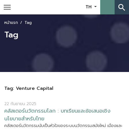
search
TH
หน้าแรก
Tag
Tag
Tag: Venture Capital
22 กันยายน 2025
ค
ล
ส
เ
ต
อ
ร
น
ว
ต
ก
ร
ร
ม
โ
ล
ก
:
บ
ท
เ
ร
ย
น
แ
ล
ะ
ข
อ
เ
ส
น
อ
เ
ช
ง
น
โ
ย
บ
า
ย
ส
ห
ร
บ
ไ
ท
ย
ค
ล
ส
เ
ต
อ
ร
น
ว
ต
ก
ร
ร
ม
น
บ
เ
ป
น
ห
ว
ใ
จ
ข
อ
ง
ร
ะ
บ
บ
น
ว
ต
ก
ร
ร
ม
ส
ม
ย
ใ
ห
ม
เ
ม
อ
ง
แ
ล
ะ