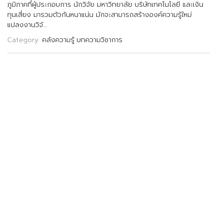
ภ
ม
ภ
า
ค
ท
ผ
ป
ร
ะ
ก
อ
บ
ก
า
ร
น
ก
ว
จ
ย
ม
ห
า
ว
ท
ย
า
ล
ย
บ
ร
ษ
ท
เ
ท
ค
โ
น
โ
ล
ย
แ
ล
ะ
เ
ง
น
ท
น
เ
ส
ย
ง
ม
า
ร
ว
ม
ต
ว
ก
น
ห
น
า
แ
น
น
ม
ก
จ
ะ
ส
า
ม
า
ร
ถ
ส
ร
า
ง
อ
ง
ค
ค
ว
า
ม
ร
ใ
ห
ม
แ
ป
ล
ง
ง
า
น
ว
จ
.
.
.
Category:
คลังความรู้
บทความวิชาการ