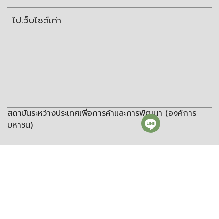
ไปเว็บไซต์เก่า
สถาบันระหว่างประเทศเพื่อการค้าและการพัฒนา (องค์การ
มหาชน)
สถาบันระหว่างประเทศเพื่อการค้าและการพัฒนา
(องค์การมหาชน)
ชั้น 8 อาคารวิทยพัฒนา จุฬาลงกรณ์มหาวิทยาลัย ซอยจุฬา 12 ถนน
พญาไท แขวงวังใหม่ เขตปทุมวัน กรุงเทพฯ 10330