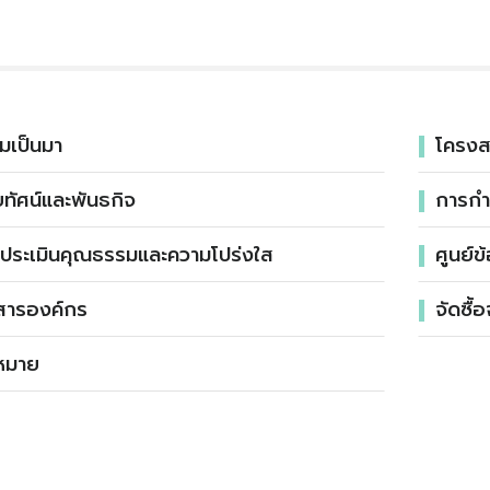
มเป็นมา
โครงส
ัยทัศน์และพันธกิจ
การกำ
ประเมินคุณธรรมและความโปร่งใส
ศูนย์ข
อสารองค์กร
จัดซื้อ
หมาย