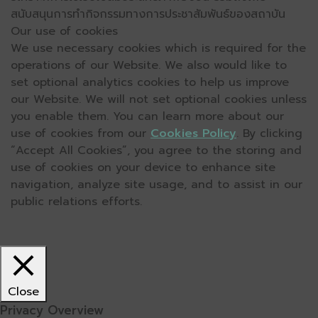
สนับสนุนการทำกิจกรรมทางการประชาสัมพันธ์ของสถาบัน
Our use of cookies
We use necessary cookies which is required for the
operations of our Website. We also would like to
set optional analytics cookies to help us improve
our Website. We will not set optional cookies unless
you enable them. You can learn more about our
use of cookies from our
Cookies Policy
. By clicking
“Accept All Cookies”, you agree to the storing and
use of cookies on your device to enhance site
navigation, analyze site usage, and to assist in our
public relations efforts.
Close
Privacy Overview