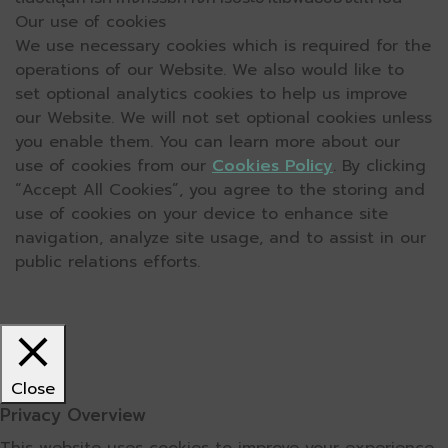
Our use of cookies
We use necessary cookies which is required for the
operations of our Website. We also would like to
set optional analytics cookies to help us improve
our Website. We will not set optional cookies unless
you enable them. You can learn more about our
use of cookies from our
Cookies Policy
. By clicking
“Accept All Cookies”, you agree to the storing and
use of cookies on your device to enhance site
navigation, analyze site usage, and to assist in our
public relations efforts.
Close
Privacy Overview
This website uses cookies to improve your experience