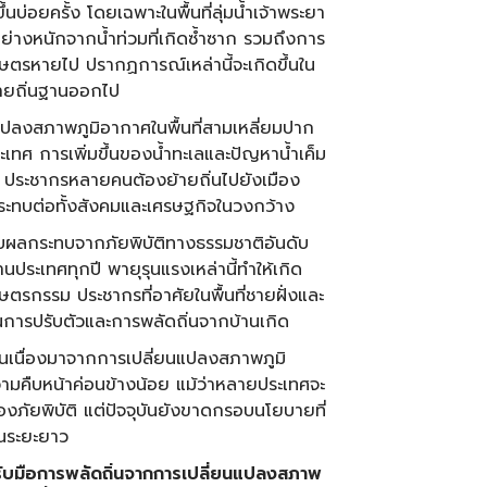
ึ้นบ่อยครั้ง โดยเฉพาะในพื้นที่ลุ่มน้ำเจ้าพระยา
ย่างหนักจากน้ำท่วมที่เกิดซ้ำซาก รวมถึงการ
รเกษตรหายไป ปรากฏการณ์เหล่านี้จะเกิดขึ้นใน
ย้ายถิ่นฐานออกไป
ปลงสภาพภูมิอากาศในพื้นที่สามเหลี่ยมปาก
ะเทศ การเพิ่มขึ้นของน้ำทะเลและปัญหาน้ำเค็ม
ร ประชากรหลายคนต้องย้ายถิ่นไปยังเมือง
ลกระทบต่อทั้งสังคมและเศรษฐกิจในวงกว้าง
ด้รับผลกระทบจากภัยพิบัติทางธรรมชาติอันดับ
นประเทศทุกปี พายุรุนแรงเหล่านี้ทำให้เกิด
กษตรกรรม ประชากรที่อาศัยในพื้นที่ชายฝั่งและ
นการปรับตัวและการพลัดถิ่นจากบ้านเกิด
นเนื่องมาจากการเปลี่ยนแปลงสภาพภูมิ
วามคืบหน้าค่อนข้างน้อย แม้ว่าหลายประเทศจะ
ยพิบัติ แต่ปัจจุบันยังขาดกรอบนโยบายที่
ในระยะยาว
รับมือการพลัดถิ่นจากการเปลี่ยนแปลงสภาพ