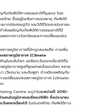
ญกับภัยพิบัติทางธรรมชาติที่รุนแรง โดย
ะไทย ซึ่งอยู่ในเส้นทางของพายุ ภัยพิบัติ
างมากต่อเศรษฐกิจ และวิถีชีวิตของประชาชน
็กำลังเผชิญกับภัยพิบัติทางธรรมชาติที่มี
นเป็นผลจากภาวะโลกร้อนและการเปลี่ยนแปลง
ภาพภูมิอากาศที่มักถูกละเลยคือ การเพิ่ม
ปลงสภาพภูมิอากาศ (
Climate
คัญในระดับโลก เอเชียตะวันออกเฉียงใต้ถือ
กับสภาพภูมิอากาศสูงที่สุดแห่งหนึ่งของโลก หลาย
ยนมา เวียดนาม และกัมพูชา ต่างต้องเผชิญกับ
บการเปลี่ยนแปลงสภาพภูมิอากาศ (climate-
ลก
toring Centre ระบุว่าใน
ระหว่างปี
2010-
ล้านคนในภูมิภาคเอเชียแปซิฟิก ซึ่งประมาณ
ะวันออกเฉียงใต้
ในประเทศไทย ภัยพิบัติทาง