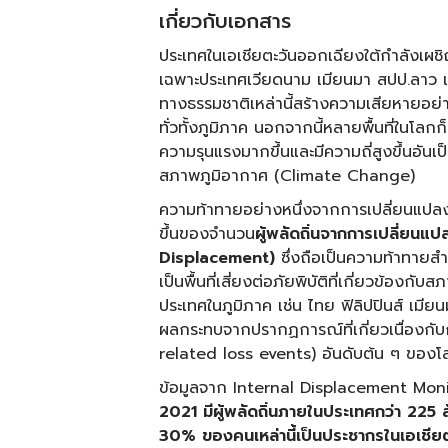
เกี่ยวกับเอกสาร
ประเทศในเอเชียตะวันออกเฉียงใต้กำลังเผชิ
เฉพาะประเทศเวียดนาม เมียนมา สปป.ลาว แล
ทางธรรมชาติเหล่านี้สร้างความเสียหายอย่
ทั่วทั้งภูมิภาค นอกจากนี้หลายพื้นที่ในโลกก
ความรุนแรงมากขึ้นและมีความถี่สูงขึ้นอั
สภาพภูมิอากาศ (Climate Change)
ความท้าทายอย่างหนึ่งจากการเปลี่ยนแปลงส
ขึ้นของจำนวน
ผู้พลัดถิ่นจากการเปลี่ยนแ
Displacement)
ซึ่งถือเป็นความท้าทายสำ
เป็นพื้นที่เสี่ยงต่อภัยพิบัติที่เกี่ยวข้อง
ประเทศในภูมิภาค เช่น ไทย ฟิลิปปินส์ เมี
ผลกระทบจากปรากฏการณ์ที่เกี่ยวเนื่องกั
related loss events) อันดับต้น ๆ ของโ
ข้อมูลจาก Internal Displacement Moni
2021 มีผู้พลัดถิ่นภายในประเทศกว่า 225 
30% ของคนเหล่านี้เป็นประชากรในเอเชียต