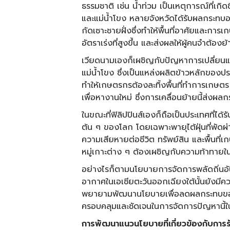
ธรรมชาติ เช่น น้ำท่วม เป็นเหตุการณ์ที่เกิดข
และแม่น้ำโขง หลายจังหวัดได้รับผลกระทบอ
กัดเซาะชายฝั่งซึ่งทำให้พื้นที่อาศัยและกา
อัตราเร่งที่สูงขึ้น และส่งผลให้ผู้คนจำต้อง
เวียดนามเองก็เผชิญกับปัญหาการเปลี่ยนแ
แม่น้ำโขง ซึ่งเป็นแหล่งผลิตข้าวหลักของปร
ทำให้เกษตรกรต้องละทิ้งพื้นที่ทำการเกษต
เพื่อหางานใหม่ ซึ่งการเคลื่อนย้ายนี้ส่งผ
ในขณะที่ฟิลิปปินส์เองก็ถือเป็นประเทศที่ไ
ต้น ๆ ของโลก โดยเฉพาะพายุไต้ฝุ่นที่พัดผ่า
ความเสียหายต่อชีวิต ทรัพย์สิน และพื้นที่เ
หมู่เกาะต่าง ๆ ต้องเผชิญกับความท้าทายใ
อย่างไรก็ตามนโยบายการจัดการพลัดถิ่นอั
อากาศในเอเชียตะวันออกเฉียงใต้นั้นยังมีค
พยายามพัฒนานโยบายเพื่อลดผลกระทบของภั
ครอบคลุมและชัดเจนในการจัดการปัญหานี้
การพัฒนาแนวนโยบายที่เกี่ยวข้องกับการ