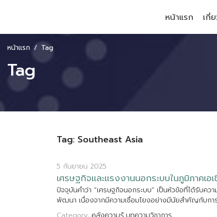
หน้าแรก
เกี่
หน้าแรก
Tag
Tag
Tag: Southeast Asia
5 กันยายน 2025
เ
ศ
ร
ษ
ฐ
ก
จ
แ
ล
ะ
แ
ร
ง
ง
า
น
น
อ
ก
ร
ะ
บ
บ
ใ
น
ภ
ม
ภ
า
ค
เ
อ
เ
ป
จ
จ
บ
น
ค
ว
า
“
เ
ศ
ร
ษ
ฐ
ก
จ
น
อ
ก
ร
ะ
บ
บ
”
เ
ป
น
ห
ว
ข
อ
ท
ไ
ด
ร
บ
ค
ว
า
พ
ฒ
น
า
เ
น
อ
ง
จ
า
ก
ม
ค
ว
า
ม
เ
ช
อ
ม
โ
ย
ง
อ
ย
า
ง
ม
น
ย
ส
ค
ญ
ก
บ
ก
า
Category:
คลังความรู้
บทความวิชาการ