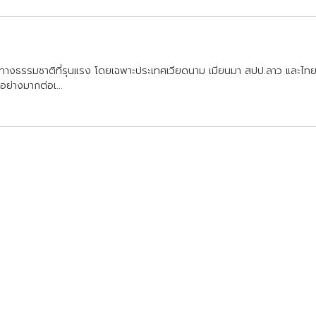
ท
า
ง
ธ
ร
ร
ม
ช
า
ต
ท
ร
น
แ
ร
ง
โ
ด
ย
เ
ฉ
พ
า
ะ
ป
ร
ะ
เ
ท
ศ
เ
ว
ย
ด
น
า
ม
เ
ม
ย
น
ม
า
ส
ป
ป
.
ล
า
ว
แ
ล
ะ
ไ
ท
อ
ย
า
ง
ม
า
ก
ต
อ
เ
.
.
.