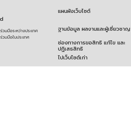
แผนผังเว็บไซต์
td
ฐานข้อมูล ผลงานและผู้เชี่ยวชาญ
่วมมือระหว่างประเทศ
ร่วมมือในประเทศ
ช่องทางการขอสิทธิ แก้ไข และ
ปฏิเสธสิทธิ
ไปเว็บไซต์เก่า
ความคิดเห็น
ย
้สิทธิของเจ้าของข้อมูลส่วน
ิ่มเติม
ูลเปิด (Open Dataset)