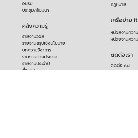
อบรม
กฎหมาย
ประชุม/สัมมนา
เครือข่าย i
คลังความรู้
หน่วยงานความร
รายงานวิจัย
หน่วยงานความ
รายงานสรุปเชิงนโยบาย
บทความวิชาการ
ติดต่อเรา
รายงานต่างประเทศ
รายงานประจำปี
ติดต่อ itd
สื่อ itd
ร้องเรียน
เอกสารเผยแพร่อื่น ๆ
ช่องทางรับฟัง
คำถามที่พบบ่อ
แบบคำร้องขอใช
บุคคล
สอบถามข้อมูลเพ
ร้องขอชุดข้อม