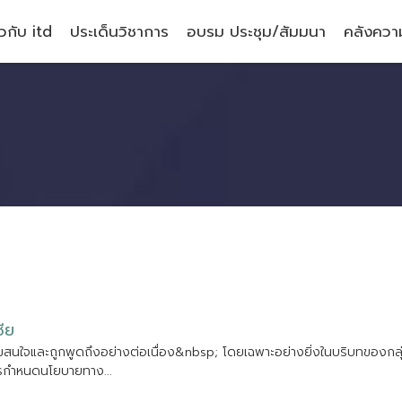
ยวกับ itd
ประเด็นวิชาการ
อบรม ประชุม/สัมมนา
คลังความ
ช
ย
ม
ส
น
ใ
จ
แ
ล
ะ
ถ
ก
พ
ด
ถ
ง
อ
ย
า
ง
ต
อ
เ
น
อ
ง
&
n
b
s
p
;
โ
ด
ย
เ
ฉ
พ
า
ะ
อ
ย
า
ง
ย
ง
ใ
น
บ
ร
บ
ท
ข
อ
ง
ก
ร
ก
ห
น
ด
น
โ
ย
บ
า
ย
ท
า
ง
.
.
.