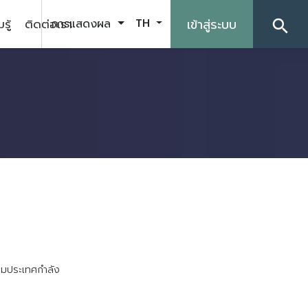
รู้
ติดต่อเรา
เข้าสู่ระบบ
การแสดงผล
TH
search
ล
ม
ป
ร
ะ
เ
ท
ศ
ก
ล
ง