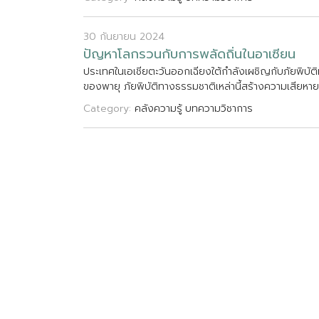
30 กันยายน 2024
ป
ญ
ห
า
โ
ล
ก
ร
ว
น
ก
บ
ก
า
ร
พ
ล
ด
ถ
น
ใ
น
อ
า
เ
ซ
ย
น
ป
ร
ะ
เ
ท
ศ
ใ
น
เ
อ
เ
ช
ย
ต
ะ
ว
น
อ
อ
ก
เ
ฉ
ย
ง
ใ
ต
ก
ล
ง
เ
ผ
ช
ญ
ก
บ
ภ
ย
พ
บ
ต
ข
อ
ง
พ
า
ย
ภ
ย
พ
บ
ต
ท
า
ง
ธ
ร
ร
ม
ช
า
ต
เ
ห
ล
า
น
ส
ร
า
ง
ค
ว
า
ม
เ
ส
ย
ห
า
ย
Category:
คลังความรู้
บทความวิชาการ