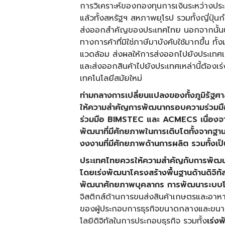
การวิเคราะห์ของกองทุนการเงินระหว่างประ
แล้วทั้งสหรัฐฯ สหภาพยุโรป รวมทั้งญี่ปุ่นก
ส่งออกสำคัญของประเทศไทย นอกจากนั้นประ
ทางการค้าที่มิใช่ภาษีมาบังคับใช้มากขึ้น ทั
แวดล้อม ส่งผลให้การส่งออกไปยังประเทศเหล่า
และส่งออกสินค้าไปยังประเทศเหล่านี้ต้องเร่ง
เทคโนโลยีสมัยใหม่
ท่ามกลางการเปลี่ยนแปลงของทั้งภูมิรัฐ
ให้ความสำคัญการพัฒนากรอบความร่วมมื
ร่วมมือ
BIMSTEC และ ACMECS เนื่องจา
พัฒนาที่มีศักยภาพในการเติบโตทั้งจากฐา
งงงานที่มีศักยภาพด้านการผลิต รวมทั้งเป
ประเทศไทยควรให้ความสำคัญกับการพัฒนาศ
โดยเร่งพัฒนาโครงสร้างพื้นฐานด้านดิจิทั
พัฒนาศักยภาพบุคลากร การพัฒนาระบบโล
จิสติกส์ด้านการขนส่งสินค้าเกษตรและอาหาร
ของผู้ประกอบการธุรกิจขนาดกลางและขนาดย
โลยิดิจิทัลในการประกอบธุรกิจ รวมทั้ง
เร่ง