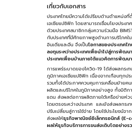
เกี่ยวกับเอกสาร
ประเทศไทยมีความได้เปรียบด้านตำแหน่งที่ตั
เอเชียแปซิฟิก โดยสามารถเชื่อมโยงประเทศ
ด้วยประเทศสมาชิกกลุ่มความร่วมมือ BIM
กับประเทศที่มีศักยภาพสูงด้านการบริโภคใน
อินเดียและจีน จึงเป็น
โอกาสของประเทศไทย
ลงทุนระหว่างประเทศเพื่อนำไปสู่การพั
ประเทศเพื่อนบ้านภายใต้แนวคิดการพัฒนาโด
การแพร่ระบาดของโควิด-19 ได้ส่งผลกระท
ภูมิภาคเอเชียแปซิฟิก เนื่องจากเกือบทุกป
รวมทั้งได้ประกาศควบคุมการเคลื่อนย้ายค
ผลิตและบริโภคในภูมิภาคอย่างสูง ทั้งมิติ
แดน ส่งผลต่อการผลิตภายใต้เครือข่ายห่วง
โดยตรงระหว่างประเทศ และยังส่งผลกระทบต
ปรับเปลี่ยนสู่การใช้จ่าย โดยใช้ประโยชน์จา
ส่งผลให้
ธุรกิจพาณิชย์อิเล็กทรอนิกส์ (
E-c
ผลให้ธุรกิจบริการการขนส่งเติบโตอย่างรวด