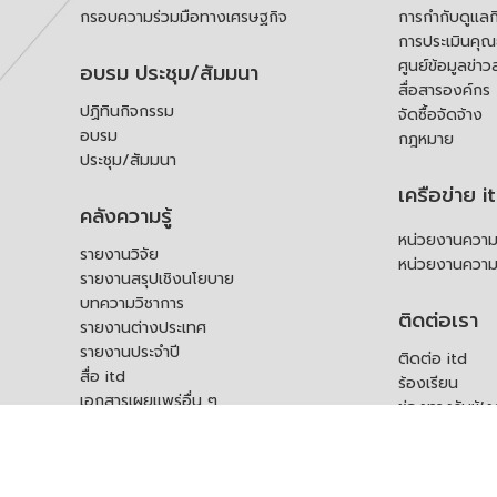
กรอบความร่วมมือทางเศรษฐกิจ
การกำกับดูแลก
การประเมินคุ
ศูนย์ข้อมูลข่าว
อบรม ประชุม/สัมมนา
สื่อสารองค์กร
ปฏิทินกิจกรรม
จัดซื้อจัดจ้าง
อบรม
กฎหมาย
ประชุม/สัมมนา
เครือข่าย i
คลังความรู้
หน่วยงานความร
รายงานวิจัย
หน่วยงานความ
รายงานสรุปเชิงนโยบาย
บทความวิชาการ
ติดต่อเรา
รายงานต่างประเทศ
รายงานประจำปี
ติดต่อ itd
สื่อ itd
ร้องเรียน
เอกสารเผยแพร่อื่น ๆ
ช่องทางรับฟัง
คำถามที่พบบ่อ
แบบคำร้องขอใช
บุคคล