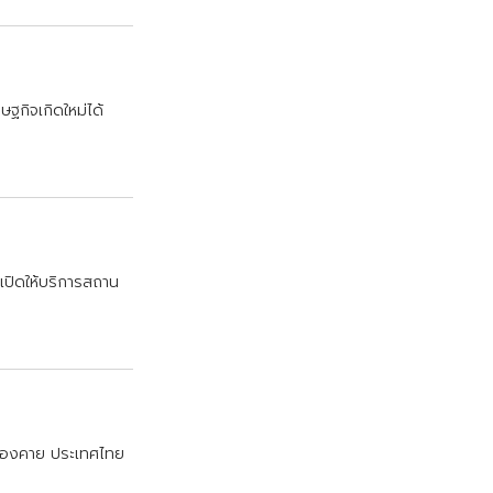
ร
ษ
ฐ
ก
จ
เ
ก
ด
ใ
ห
ม
ไ
ด
เ
ป
ด
ใ
ห
บ
ร
ก
า
ร
ส
ถ
า
น
อ
ง
ค
า
ย
ป
ร
ะ
เ
ท
ศ
ไ
ท
ย