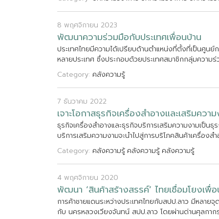
8 พฤศจิกายน 2023
พ
ฒ
น
า
ค
ว
า
ม
ร
ว
ม
ม
อ
ก
บ
ป
ร
ะ
เ
ท
ศ
เ
พ
อ
น
บ
า
น
ป
ร
ะ
เ
ท
ศ
ไ
ท
ย
ม
ค
ว
า
ม
ไ
ด
เ
ป
ร
ย
บ
ด
า
น
ต
แ
ห
น
ง
ท
ต
ง
ท
เ
ป
น
ศ
น
ย
ก
ห
ล
า
ย
ป
ร
ะ
เ
ท
ศ
ซ
ง
ป
ร
ะ
ก
อ
บ
ด
ว
ย
ป
ร
ะ
เ
ท
ศ
ส
ม
า
ช
ก
ก
ล
ม
ค
ว
า
ม
ร
Category:
คลังความรู้
7 ธันวาคม 2022
เ
จ
า
ะ
โ
อ
ก
า
ส
ธ
ร
ก
จ
เ
ค
ร
อ
ง
ส
อ
า
ง
แ
ล
ะ
เ
ส
ร
ม
ค
ว
า
ม
ธ
ร
ก
จ
เ
ค
ร
อ
ง
ส
อ
า
ง
แ
ล
ะ
ธ
ร
ก
จ
บ
ร
ก
า
ร
เ
ส
ร
ม
ค
ว
า
ม
ง
า
ม
เ
ป
น
ธ
ร
บ
ร
ก
า
ร
เ
ส
ร
ม
ค
ว
า
ม
ง
า
ม
จ
ะ
น
ไ
ป
ส
ก
า
ร
บ
ร
โ
ภ
ค
ส
น
ค
า
เ
ค
ร
อ
ง
ส
Category:
คลังความรู้
คลังความรู้
คลังความรู้
4 พฤศจิกายน 2020
พ
ฒ
น
า
‘
ส
น
ค
า
ส
ร
า
ง
ส
ร
ร
ค
’
ไ
ท
ย
เ
ช
อ
ม
โ
ย
ง
เ
พ
อ
ก
า
ร
ค
า
ช
า
ย
แ
ด
น
ร
ะ
ห
ว
า
ง
ป
ร
ะ
เ
ท
ศ
ไ
ท
ย
ก
บ
ส
ป
ป
.
ล
า
ว
ม
ห
ล
า
ย
จ
ก
บ
น
ค
ร
ห
ล
ว
ง
เ
ว
ย
ง
จ
น
ท
น
ส
ป
ป
.
ล
า
ว
โ
ด
ย
ผ
า
น
ด
า
น
ศ
ล
ก
า
ก