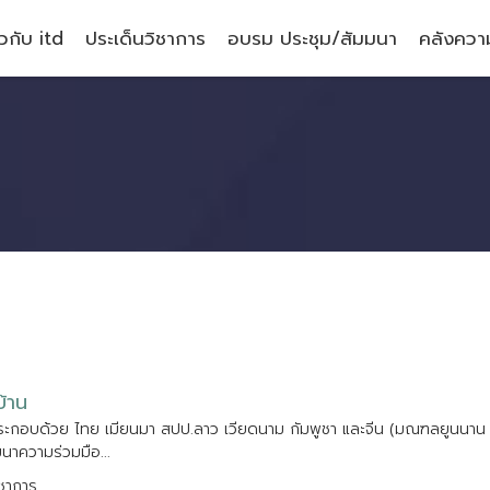
ยวกับ itd
ประเด็นวิชาการ
อบรม ประชุม/สัมมนา
คลังความ
บ
า
น
ร
ะ
ก
อ
บ
ด
ว
ย
ไ
ท
ย
เ
ม
ย
น
ม
า
ส
ป
ป
.
ล
า
ว
เ
ว
ย
ด
น
า
ม
ก
ม
พ
ช
า
แ
ล
ะ
จ
น
(
ม
ณ
ฑ
ล
ย
น
น
า
น
ฒ
น
า
ค
ว
า
ม
ร
ว
ม
ม
อ
.
.
.
ชาการ