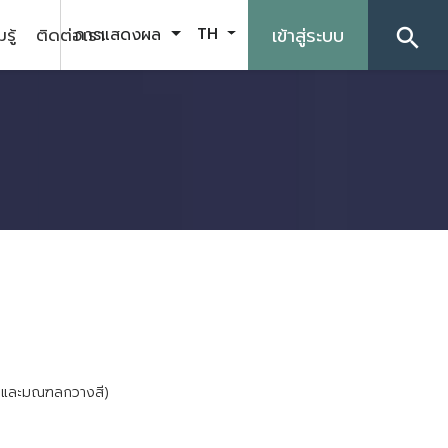
รู้
ติดต่อเรา
เข้าสู่ระบบ
การแสดงผล
TH
search
แ
ล
ะ
ม
ณ
ฑ
ล
ก
ว
า
ง
ส
)