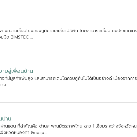
ล
า
ง
ค
ว
า
ม
เ
ช
อ
ม
โ
ย
ง
ข
อ
ง
ภ
ม
ภ
า
ค
เ
อ
เ
ช
ย
แ
ป
ซ
ฟ
ก
โ
ด
ย
ส
า
ม
า
ร
ถ
เ
ช
อ
ม
โ
ย
ง
ป
ร
ะ
เ
ท
ศ
เ
ศ
ว
ม
ม
อ
B
I
M
S
T
E
C
.
.
.
ง
า
ม
ส
เ
พ
อ
น
บ
า
น
ก
จ
ท
ม
ม
ล
ค
า
เ
พ
ม
ส
ง
แ
ล
ะ
ส
า
ม
า
ร
ถ
เ
ต
บ
โ
ต
ค
ว
บ
ค
ก
น
ไ
ป
ไ
ด
เ
ป
น
อ
ย
า
ง
ด
เ
น
อ
ง
จ
า
ก
ก
า
ร
อ
า
ง
.
.
.
น
บ
า
น
ด
ผ
า
น
แ
ด
น
ท
ส
ค
ญ
ค
อ
ด
า
น
ส
ะ
พ
า
น
ม
ต
ร
ภ
า
พ
ไ
ท
ย
-
ล
า
ว
1
เ
ช
อ
ม
ร
ะ
ห
ว
า
ง
จ
ง
ห
ว
ด
ห
น
ร
จ
ง
ห
ว
ด
ห
น
อ
ง
ค
า
&
n
b
s
p
.
.
.