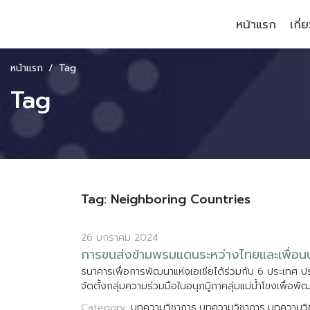
หน้าแรก
เกี่
หน้าแรก
Tag
Tag
Tag: Neighboring Countries
26 มกราคม 2024
ก
า
ร
ข
น
ส
ง
ข
า
ม
พ
ร
ม
แ
ด
น
ร
ะ
ห
ว
า
ง
ไ
ท
ย
แ
ล
ะ
เ
พ
อ
น
ธ
น
า
ค
า
ร
เ
พ
อ
ก
า
ร
พ
ฒ
น
า
แ
ห
ง
เ
อ
เ
ช
ย
ไ
ด
ร
ว
ม
ก
บ
6
ป
ร
ะ
เ
ท
ศ
ป
จ
ด
ต
ง
ก
ล
ม
ค
ว
า
ม
ร
ว
ม
ม
อ
ใ
น
อ
น
ภ
ม
ภ
า
ค
ล
ม
แ
ม
น
โ
ข
ง
เ
พ
อ
พ
Category:
บทความวิชาการ
บทความวิชาการ
บทความวิ