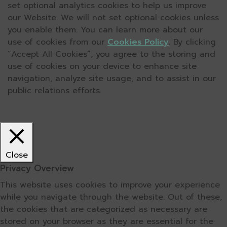
set optional analytics cookies to help us improve
our Website. We will not set optional cookies unless
you enable them. You can learn more about our
use of cookies from our
Cookies Policy
. By clicking
“Accept All Cookies”, you agree to the storing and
use of cookies on your device to enhance site
navigation, analyze site usage, and to assist in our
public relations efforts.
Close
Privacy Overview
This website uses cookies to improve your experience
while you navigate through the website. Out of these,
the cookies that are categorized as necessary are
stored on your browser as they are essential for the