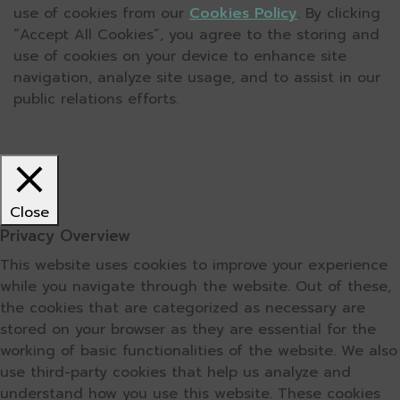
use of cookies from our
Cookies Policy
. By clicking
“Accept All Cookies”, you agree to the storing and
use of cookies on your device to enhance site
navigation, analyze site usage, and to assist in our
public relations efforts.
Close
Privacy Overview
This website uses cookies to improve your experience
while you navigate through the website. Out of these,
the cookies that are categorized as necessary are
stored on your browser as they are essential for the
working of basic functionalities of the website. We also
use third-party cookies that help us analyze and
understand how you use this website. These cookies