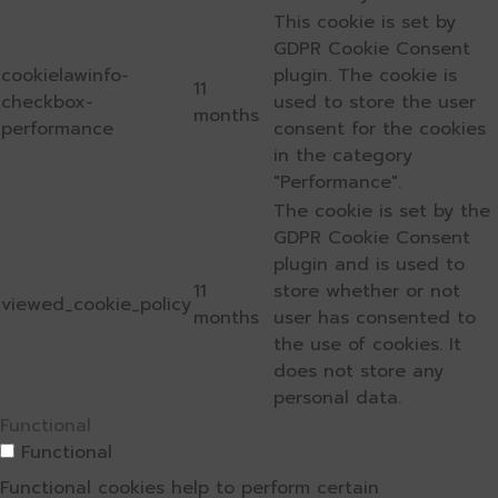
This cookie is set by
GDPR Cookie Consent
cookielawinfo-
plugin. The cookie is
11
checkbox-
used to store the user
months
performance
consent for the cookies
in the category
"Performance".
The cookie is set by the
GDPR Cookie Consent
plugin and is used to
11
store whether or not
viewed_cookie_policy
months
user has consented to
the use of cookies. It
does not store any
personal data.
Functional
Functional
Functional cookies help to perform certain