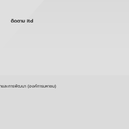
ติดตาม itd
รค้าและการพัฒนา (องค์การมหาชน)