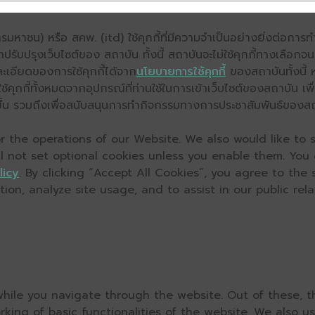
มหาชน) หรือ สคพ. (itd) ใช้คุกกี้ที่มีความจำเป็นอย่างยิ่งต่อกา
ถปรับปรุงเว็บไซต์ของ สถาบัน ทั้งนี้ สถาบันจะไม่ใช้คุกกี้ทางเลือก
ะเอียดของการใช้คุกกี้ได้จาก
นโยบายการใช้คุกกี้
ของสถาบันทั้งนี้ 
คุกกี้ทั้งหมดจากอุปกรณ์ที่ท่านใช้ในการเข้าเว็บไซต์ของสถาบัน เพื
ิ่งขึ้น รวมถึงเพื่อสนับสนุนการทำกิจกรรมทางการประชาสัมพันธ์ของส
 the operations of our Website. We also would like to s
ll not set optional cookies unless you enable them. You
licy
. By clicking “Accept All Cookies”, you agree to the
on, analyze site usage, and to assist in our public relat
hile you navigate through the website. Out of these, t
rking of basic functionalities of the website. We also u