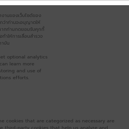
รทำงานของเว็บไซต์ของ
จนกว่าท่านจะอนุญาตให้
หากท่านกดยอมรับคุกกี้
่อทำให้การเลื่อนสำรวจ
ถาบัน
et optional analytics
 can learn more
 storing and use of
ions efforts.
he cookies that are categorized as necessary are
se third-party cookies that help us analyze and