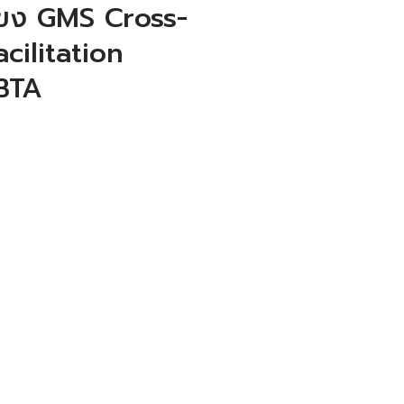
้ำโขง GMS Cross-
cilitation
BTA