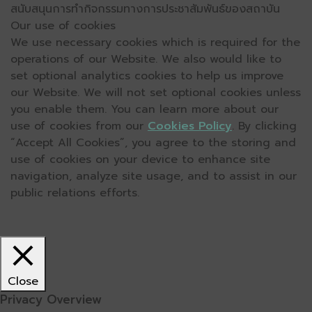
สนับสนุนการทำกิจกรรมทางการประชาสัมพันธ์ของสถาบัน
Our use of cookies
We use necessary cookies which is required for the
operations of our Website. We also would like to
set optional analytics cookies to help us improve
our Website. We will not set optional cookies unless
you enable them. You can learn more about our
use of cookies from our
Cookies Policy
. By clicking
“Accept All Cookies”, you agree to the storing and
use of cookies on your device to enhance site
navigation, analyze site usage, and to assist in our
public relations efforts.
Close
Privacy Overview