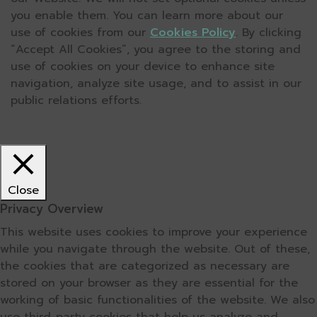
you enable them. You can learn more about our
use of cookies from our
Cookies Policy
. By clicking
“Accept All Cookies”, you agree to the storing and
use of cookies on your device to enhance site
navigation, analyze site usage, and to assist in our
public relations efforts.
Close
Privacy Overview
This website uses cookies to improve your experience
while you navigate through the website. Out of these,
the cookies that are categorized as necessary are
stored on your browser as they are essential for the
working of basic functionalities of the website. We also