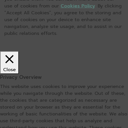
use of cookies from our
Cookies Policy
. By clicking
“Accept All Cookies”, you agree to the storing and
use of cookies on your device to enhance site
navigation, analyze site usage, and to assist in our
public relations efforts.
Close
Privacy Overview
This website uses cookies to improve your experience
while you navigate through the website. Out of these,
the cookies that are categorized as necessary are
stored on your browser as they are essential for the
working of basic functionalities of the website. We also
use third-party cookies that help us analyze and
understand how you use this website. These cookies