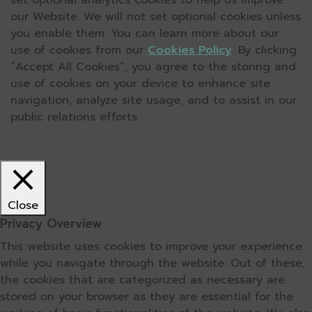
set optional analytics cookies to help us improve
our Website. We will not set optional cookies unless
you enable them. You can learn more about our
use of cookies from our
Cookies Policy
. By clicking
“Accept All Cookies”, you agree to the storing and
use of cookies on your device to enhance site
navigation, analyze site usage, and to assist in our
public relations efforts.
Close
Privacy Overview
This website uses cookies to improve your experience
while you navigate through the website. Out of these,
the cookies that are categorized as necessary are
stored on your browser as they are essential for the