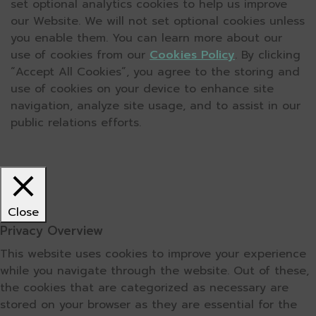
set optional analytics cookies to help us improve
our Website. We will not set optional cookies unless
you enable them. You can learn more about our
use of cookies from our
Cookies Policy
. By clicking
“Accept All Cookies”, you agree to the storing and
use of cookies on your device to enhance site
navigation, analyze site usage, and to assist in our
public relations efforts.
Close
Privacy Overview
This website uses cookies to improve your experience
while you navigate through the website. Out of these,
the cookies that are categorized as necessary are
stored on your browser as they are essential for the