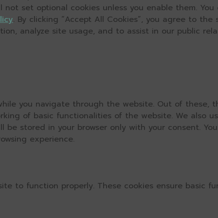
ll not set optional cookies unless you enable them. You
licy
. By clicking “Accept All Cookies”, you agree to the
on, analyze site usage, and to assist in our public relat
hile you navigate through the website. Out of these, t
rking of basic functionalities of the website. We also u
l be stored in your browser only with your consent. You
rowsing experience.
ite to function properly. These cookies ensure basic fun