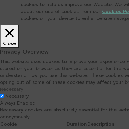
cookies to help us improve our Website. We wi
about our use of cookies from our
Cookies Po
cookies on your device to enhance site navigati
Close
Privacy Overview
This website uses cookies to improve your experience w
stored on your browser as they are essential for the wo
understand how you use this website. These cookies wil
opting out of some of these cookies may affect your b
Necessary
Necessary
Always Enabled
Necessary cookies are absolutely essential for the webs
anonymously.
Cookie
Duration
Description