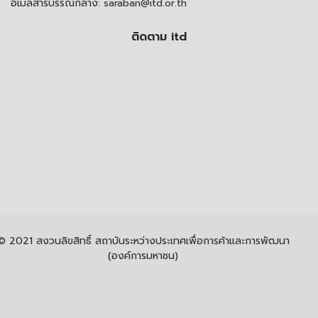
อีเมลสารบรรณกลาง:
saraban@itd.or.th
ติดตาม itd
© 2021 สงวนลิขสิทธิ์ สถาบันระหว่างประเทศเพื่อการค้าและการพัฒนา
(องค์การมหาชน)