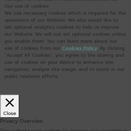
Our use of cookies
We use necessary cookies which is required for the
operations of our Website. We also would like to
set optional analytics cookies to help us improve
our Website. We will not set optional cookies unless
you enable them. You can learn more about our
use of cookies from our
Cookies Policy
. By clicking
“Accept All Cookies”, you agree to the storing and
use of cookies on your device to enhance site
navigation, analyze site usage, and to assist in our
public relations efforts.
Close
Privacy Overview
This website uses cookies to improve your experience