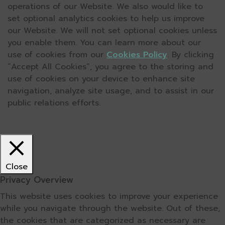
operations of our Website. We also would like to
set optional analytics cookies to help us improve
our Website. We will not set optional cookies unless
you enable them. You can learn more about our
use of cookies from our
Cookies Policy
. By clicking
“Accept All Cookies”, you agree to the storing and
use of cookies on your device to enhance site
navigation, analyze site usage, and to assist in our
public relations efforts.
Close
Privacy Overview
This website uses cookies to improve your experience
while you navigate through the website. Out of these,
the cookies that are categorized as necessary are