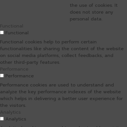
the use of cookies. It
does not store any
personal data.
Functional
Functional
Functional cookies help to perform certain
functionalities like sharing the content of the website
on social media platforms, collect feedbacks, and
other third-party features.
Performance
Performance
Performance cookies are used to understand and
analyze the key performance indexes of the website
which helps in delivering a better user experience for
the visitors.
Analytics
Analytics