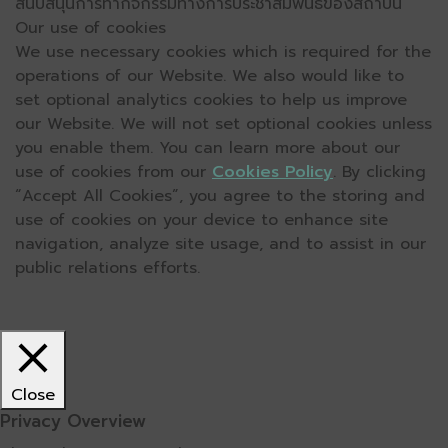
สนับสนุนการทำกิจกรรมทางการประชาสัมพันธ์ของสถาบัน
Our use of cookies
We use necessary cookies which is required for the
operations of our Website. We also would like to
set optional analytics cookies to help us improve
our Website. We will not set optional cookies unless
you enable them. You can learn more about our
use of cookies from our
Cookies Policy
. By clicking
“Accept All Cookies”, you agree to the storing and
use of cookies on your device to enhance site
navigation, analyze site usage, and to assist in our
public relations efforts.
Close
Privacy Overview