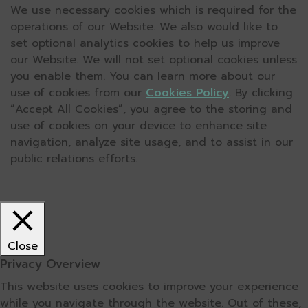
We use necessary cookies which is required for the
operations of our Website. We also would like to
set optional analytics cookies to help us improve
our Website. We will not set optional cookies unless
you enable them. You can learn more about our
use of cookies from our
Cookies Policy
. By clicking
“Accept All Cookies”, you agree to the storing and
use of cookies on your device to enhance site
navigation, analyze site usage, and to assist in our
public relations efforts.
Close
Privacy Overview
This website uses cookies to improve your experience
while you navigate through the website. Out of these,