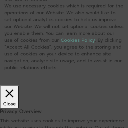
We use necessary cookies which is required for the
operations of our Website. We also would like to
set optional analytics cookies to help us improve
our Website. We will not set optional cookies unless
you enable them. You can learn more about our
use of cookies from our
Cookies Policy
. By clicking
“Accept All Cookies”, you agree to the storing and
use of cookies on your device to enhance site
navigation, analyze site usage, and to assist in our
public relations efforts.
Close
Privacy Overview
This website uses cookies to improve your experience
while you navigate through the website. Out of these,