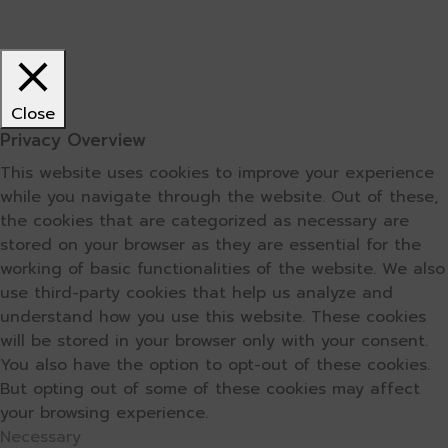
Close
Privacy Overview
This website uses cookies to improve your experience
while you navigate through the website. Out of these,
the cookies that are categorized as necessary are
stored on your browser as they are essential for the
working of basic functionalities of the website. We also
use third-party cookies that help us analyze and
understand how you use this website. These cookies
will be stored in your browser only with your consent.
You also have the option to opt-out of these cookies.
But opting out of some of these cookies may affect
your browsing experience.
Necessary