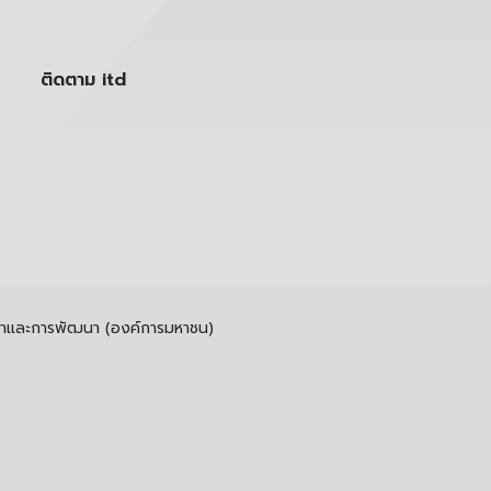
ติดตาม itd
รค้าและการพัฒนา (องค์การมหาชน)