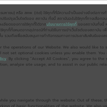
มหาชน) หรือ สคพ. (itd) ใช้คุกกี้ที่มีความจำเป็นอย่างยิ่งต่อกา
ถปรับปรุงเว็บไซต์ของ สถาบัน ทั้งนี้ สถาบันจะไม่ใช้คุกกี้ทางเลือก
ะเอียดของการใช้คุกกี้ได้จาก
นโยบายการใช้คุกกี้
ของสถาบันทั้งนี้ 
คุกกี้ทั้งหมดจากอุปกรณ์ที่ท่านใช้ในการเข้าเว็บไซต์ของสถาบัน เพื
ิ่งขึ้น รวมถึงเพื่อสนับสนุนการทำกิจกรรมทางการประชาสัมพันธ์ของส
 the operations of our Website. We also would like to s
ll not set optional cookies unless you enable them. You
licy
. By clicking “Accept All Cookies”, you agree to the
on, analyze site usage, and to assist in our public relat
hile you navigate through the website. Out of these, t
rking of basic functionalities of the website. We also u