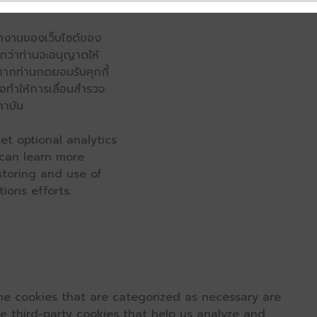
รทำงานของเว็บไซต์ของ
จนกว่าท่านจะอนุญาตให้
หากท่านกดยอมรับคุกกี้
่อทำให้การเลื่อนสำรวจ
ถาบัน
et optional analytics
 can learn more
 storing and use of
ions efforts.
he cookies that are categorized as necessary are
se third-party cookies that help us analyze and