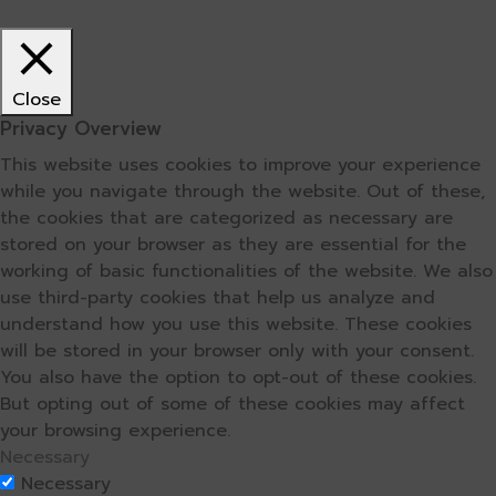
Close
Privacy Overview
This website uses cookies to improve your experience
while you navigate through the website. Out of these,
the cookies that are categorized as necessary are
stored on your browser as they are essential for the
working of basic functionalities of the website. We also
use third-party cookies that help us analyze and
understand how you use this website. These cookies
will be stored in your browser only with your consent.
You also have the option to opt-out of these cookies.
But opting out of some of these cookies may affect
your browsing experience.
Necessary
Necessary