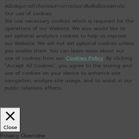
สนับสนุนการทำกิจกรรมทางการประชาสัมพันธ์ของสถาบัน
Our use of cookies
We use necessary cookies which is required for the
operations of our Website. We also would like to
set optional analytics cookies to help us improve
our Website. We will not set optional cookies unless
you enable them. You can learn more about our
use of cookies from our
Cookies Policy
. By clicking
“Accept All Cookies”, you agree to the storing and
use of cookies on your device to enhance site
navigation, analyze site usage, and to assist in our
public relations efforts.
Close
Privacy Overview