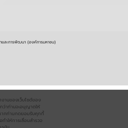
รค้าและการพัฒนา (องค์การมหาชน)
รทำงานของเว็บไซต์ของ
จนกว่าท่านจะอนุญาตให้
หากท่านกดยอมรับคุกกี้
่อทำให้การเลื่อนสำรวจ
ถาบัน