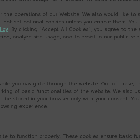
 the operations of our Website. We also would like to s
ll not set optional cookies unless you enable them. You
licy
. By clicking “Accept All Cookies”, you agree to the
on, analyze site usage, and to assist in our public relat
hile you navigate through the website. Out of these, t
rking of basic functionalities of the website. We also u
l be stored in your browser only with your consent. You
rowsing experience.
ite to function properly. These cookies ensure basic fun