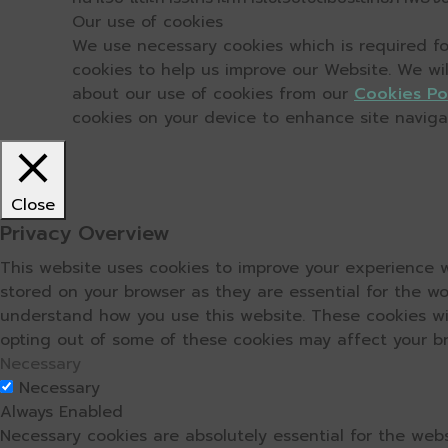
Our use of cookies
We use necessary cookies which is required for
cookies to help us improve our Website. We wi
about our use of cookies from our
Cookies Po
cookies on your device to enhance site navigati
Close
Privacy Overview
This website uses cookies to improve your experience w
stored on your browser as they are essential for the wo
understand how you use this website. These cookies wil
opting out of some of these cookies may affect your b
Necessary
Necessary
Always Enabled
Necessary cookies are absolutely essential for the webs