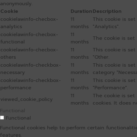
anonymously.
Cookie
Duration
Description
cookielawinfo-checbox-
11
This cookie is se
analytics
months
"Analytics".
cookielawinfo-checbox-
11
The cookie is set
functional
months
cookielawinfo-checbox-
11
This cookie is se
others
months
"Other.
cookielawinfo-checkbox-
11
This cookie is se
necessary
months
category "Necessa
cookielawinfo-checkbox-
11
This cookie is se
performance
months
"Performance".
11
The cookie is set
viewed_cookie_policy
months
cookies. It does n
Functional
Functional
Functional cookies help to perform certain functionalit
features.