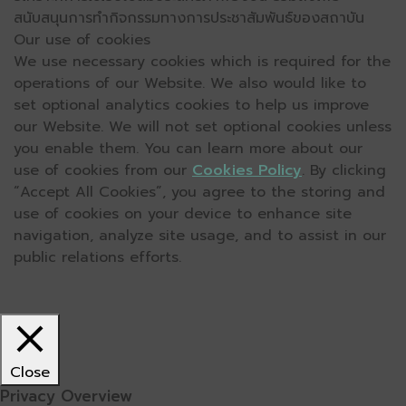
สนับสนุนการทำกิจกรรมทางการประชาสัมพันธ์ของสถาบัน
Our use of cookies
We use necessary cookies which is required for the
operations of our Website. We also would like to
set optional analytics cookies to help us improve
our Website. We will not set optional cookies unless
you enable them. You can learn more about our
use of cookies from our
Cookies Policy
. By clicking
“Accept All Cookies”, you agree to the storing and
use of cookies on your device to enhance site
navigation, analyze site usage, and to assist in our
public relations efforts.
Close
Privacy Overview