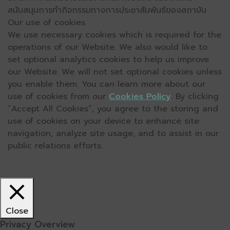
สนับสนุนการทำกิจกรรมทางการประชาสัมพันธ์ของสถาบัน
Our use of cookies
We use necessary cookies which is required for the
operations of our Website. We also would like to
set optional analytics cookies to help us improve
our Website. We will not set optional cookies unless
you enable them. You can learn more about our
use of cookies from our
Cookies Policy
. By clicking
“Accept All Cookies”, you agree to the storing and
use of cookies on your device to enhance site
navigation, analyze site usage, and to assist in our
public relations efforts.
Close
Privacy Overview