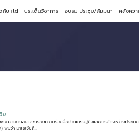
ยวกับ itd
ประเด็นวิชาการ
อบรม ประชุม/สัมมนา
คลังความ
ซ
ย
ย
ช
น
ค
ว
า
ม
ต
ก
ล
ง
แ
ล
ะ
ก
ร
อ
บ
ค
ว
า
ม
ร
ว
ม
ม
อ
ด
า
น
เ
ศ
ร
ษ
ฐ
ก
จ
แ
ล
ะ
ก
า
ร
ค
า
ร
ะ
ห
ว
า
ง
ป
ร
ะ
เ
ท
ศ
D
)
พ
บ
ว
า
ม
า
เ
ล
เ
ซ
ย
ถ
.
.
.