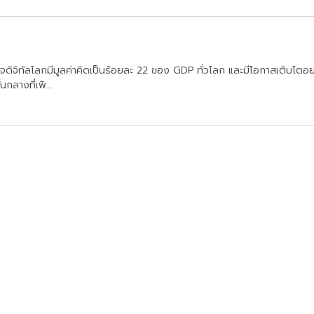
จ
ด
จ
ท
ล
โ
ล
ก
ม
ม
ล
ค
า
ค
ด
เ
ป
น
ร
อ
ย
ล
ะ
2
2
ข
อ
ง
G
D
P
ท
ว
โ
ล
ก
แ
ล
ะ
ม
โ
อ
ก
า
ส
เ
ต
บ
โ
ต
อ
น
ก
ล
า
ง
ท
เ
พ
.
.
.