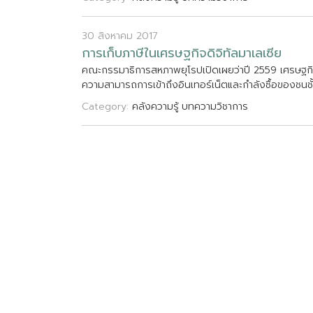
30 สิงหาคม 2017
ก
า
ร
เ
ก
บ
ภ
า
ษ
ใ
น
เ
ศ
ร
ษ
ฐ
ก
จ
ด
จ
ท
ล
ม
า
เ
ล
เ
ซ
ย
ค
ณ
ะ
ก
ร
ร
ม
า
ธ
ก
า
ร
ส
ห
ภ
า
พ
ย
โ
ร
ป
เ
ป
ด
เ
ผ
ย
ว
า
ป
2
5
5
9
เ
ศ
ร
ษ
ฐ
ก
ค
ว
า
ม
ส
า
ม
า
ร
ถ
ก
า
ร
เ
ข
า
ถ
ง
อ
น
เ
ท
อ
ร
เ
น
ต
แ
ล
ะ
ก
ล
ง
ซ
อ
ข
อ
ง
ช
น
ช
Category:
คลังความรู้
บทความวิชาการ