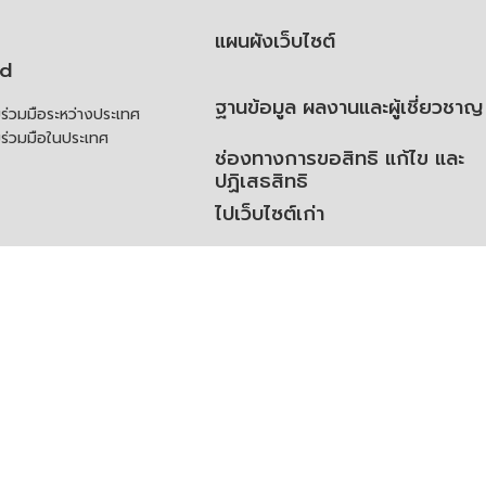
แผนผังเว็บไซต์
td
ฐานข้อมูล ผลงานและผู้เชี่ยวชาญ
่วมมือระหว่างประเทศ
ร่วมมือในประเทศ
ช่องทางการขอสิทธิ แก้ไข และ
ปฏิเสธสิทธิ
ไปเว็บไซต์เก่า
ความคิดเห็น
ย
้สิทธิของเจ้าของข้อมูลส่วน
ิ่มเติม
ูลเปิด (Open Dataset)