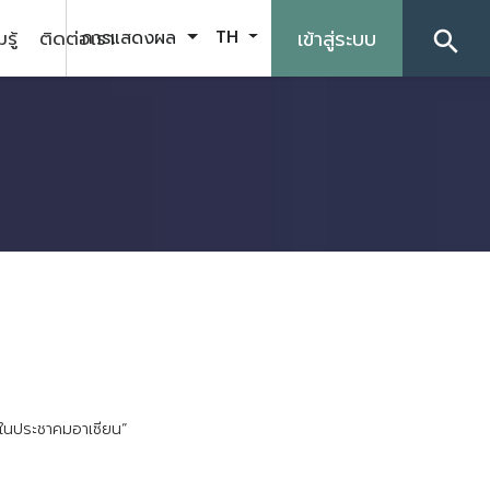
รู้
ติดต่อเรา
เข้าสู่ระบบ
การแสดงผล
TH
search
ใ
น
ป
ร
ะ
ช
า
ค
ม
อ
า
เ
ซ
ย
น
”