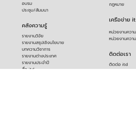
อบรม
กฎหมาย
ประชุม/สัมมนา
เครือข่าย i
คลังความรู้
หน่วยงานความร
รายงานวิจัย
หน่วยงานความ
รายงานสรุปเชิงนโยบาย
บทความวิชาการ
ติดต่อเรา
รายงานต่างประเทศ
รายงานประจำปี
ติดต่อ itd
สื่อ itd
ร้องเรียน
เอกสารเผยแพร่อื่น ๆ
ช่องทางรับฟัง
คำถามที่พบบ่อ
แบบคำร้องขอใช
บุคคล
สอบถามข้อมูลเพ
ร้องขอชุดข้อม