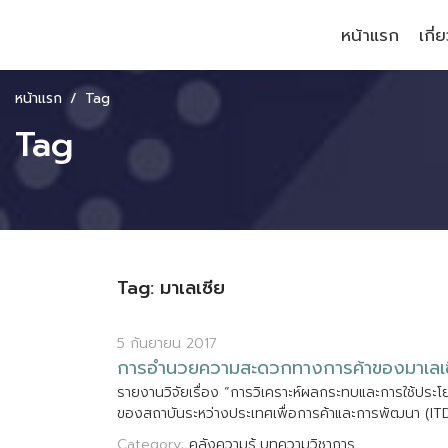
หน้าแรก
เกี่
หน้าแรก
Tag
Tag
Tag: มาเลเซีย
5 กันยายน 2017
ก
า
ร
อ
า
น
ว
ย
ค
ว
า
ม
ส
ะ
ด
ว
ก
ท
า
ง
ก
า
ร
ค
า
ข
อ
ง
ม
า
เ
ล
เ
ร
า
ย
ง
า
น
ว
จ
ย
เ
ร
อ
ง
“
ก
า
ร
ว
เ
ค
ร
า
ะ
ห
ผ
ล
ก
ร
ะ
ท
บ
แ
ล
ะ
ก
า
ร
ใ
ช
ป
ร
ะ
โ
ข
อ
ง
ส
ถ
า
บ
น
ร
ะ
ห
ว
า
ง
ป
ร
ะ
เ
ท
ศ
เ
พ
อ
ก
า
ร
ค
า
แ
ล
ะ
ก
า
ร
พ
ฒ
น
า
(
I
T
Category:
คลังความรู้
บทความวิชาการ