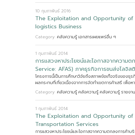
10 กุมภาพันธ์ 2016
T
h
e
E
x
p
l
o
i
t
a
t
i
o
n
a
n
d
O
p
p
o
r
t
u
n
i
t
y
o
f
l
o
g
i
s
t
i
c
s
B
u
s
i
n
e
s
s
Category:
คลังความรู้
เอกสารเผยแพร่อื่น ๆ
1 กุมภาพันธ์ 2014
ก
า
ร
แ
ส
ว
ง
ห
า
ป
ร
ะ
โ
ย
ช
น
แ
ล
ะ
โ
อ
ก
า
ส
จ
า
ก
ค
ว
า
ม
ต
S
e
r
v
i
c
e
:
A
F
A
S
)
ภ
า
ค
ธ
ร
ก
จ
ก
า
ร
ข
น
ส
ง
โ
ล
จ
ส
โ
ค
ร
ง
ก
า
ร
น
เ
ป
น
ก
า
ร
ศ
ก
ษ
า
ว
จ
ย
ถ
ง
ส
ภ
า
พ
ข
อ
เ
ท
จ
จ
ร
ง
ข
อ
ง
ธ
ร
ผ
ล
ก
ร
ะ
ท
บ
ท
เ
ก
ย
ว
เ
น
อ
ง
จ
า
ก
ก
า
ร
จ
ด
ท
เ
ข
ต
ก
า
ร
ค
า
เ
ส
ร
เ
พ
อ
ห
า
Category:
คลังความรู้
คลังความรู้
คลังความรู้
รายงาน
1 กุมภาพันธ์ 2014
T
h
e
E
x
p
l
o
i
t
a
t
i
o
n
a
n
d
O
p
p
o
r
t
u
n
i
t
y
o
f
T
r
a
n
s
p
o
r
t
a
t
i
o
n
S
e
r
v
i
c
e
s
ก
า
ร
แ
ส
ว
ง
ห
า
ป
ร
ะ
โ
ย
ช
น
แ
ล
ะ
โ
อ
ก
า
ส
จ
า
ก
ค
ว
า
ม
ต
ก
ล
ง
ก
า
ร
ค
า
บ
ร