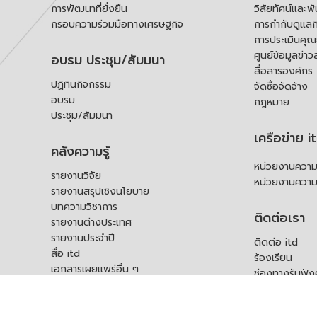
การพัฒนาที่ยั่งยืน
วิสัยทัศน์และพ
กรอบความร่วมมือทางเศรษฐกิจ
การกำกับดูแลก
การประเมินคุ
ศูนย์ข้อมูลข่าว
อบรม ประชุม/สัมมนา
สื่อสารองค์กร
ปฏิทินกิจกรรม
จัดซื้อจัดจ้าง
อบรม
กฎหมาย
ประชุม/สัมมนา
เครือข่าย i
คลังความรู้
หน่วยงานความร
รายงานวิจัย
หน่วยงานความ
รายงานสรุปเชิงนโยบาย
บทความวิชาการ
ติดต่อเรา
รายงานต่างประเทศ
รายงานประจำปี
ติดต่อ itd
สื่อ itd
ร้องเรียน
เอกสารเผยแพร่อื่น ๆ
ช่องทางรับฟัง
คำถามที่พบบ่อ
แบบคำร้องขอใช
บุคคล