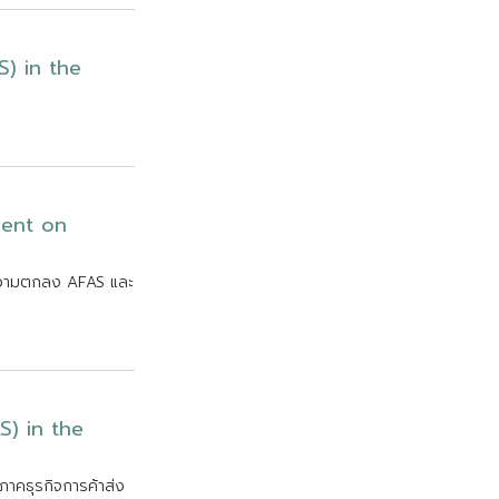
S
)
i
n
t
h
e
m
e
n
t
o
n
ว
า
ม
ต
ก
ล
ง
A
F
A
S
แ
ล
ะ
S
)
i
n
t
h
e
ภ
า
ค
ธ
ร
ก
จ
ก
า
ร
ค
า
ส
ง