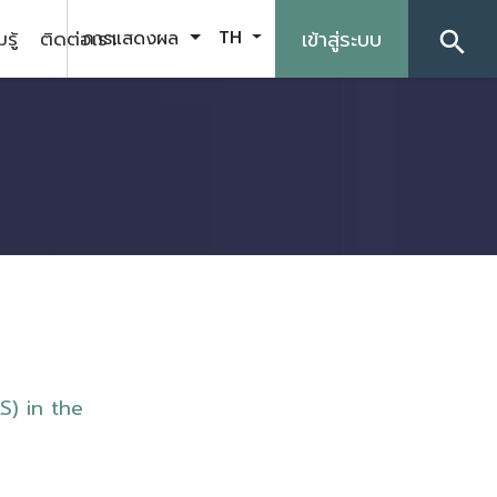
รู้
ติดต่อเรา
เข้าสู่ระบบ
การแสดงผล
TH
search
S
)
i
n
t
h
e