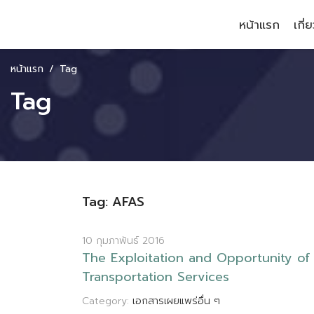
หน้าแรก
เกี่
หน้าแรก
Tag
Tag
Tag: AFAS
10 กุมภาพันธ์ 2016
T
h
e
E
x
p
l
o
i
t
a
t
i
o
n
a
n
d
O
p
p
o
r
t
u
n
i
t
y
o
f
T
r
a
n
s
p
o
r
t
a
t
i
o
n
S
e
r
v
i
c
e
s
Category:
เอกสารเผยแพร่อื่น ๆ