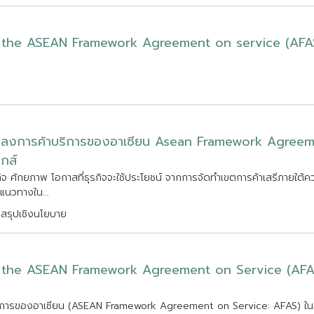
t
h
e
A
S
E
A
N
F
r
a
m
e
w
o
r
k
A
g
r
e
e
m
e
n
t
o
n
s
e
r
v
i
c
e
(
A
F
A
ก
ล
ง
ก
า
ร
ค
า
บ
ร
ก
า
ร
ข
อ
ง
อ
า
เ
ซ
ย
น
A
s
e
a
n
F
r
a
m
e
w
o
r
k
A
g
r
e
e
ต
ก
ส
ก
จ
ศ
ก
ย
ภ
า
พ
โ
อ
ก
า
ส
ท
ธ
ร
ก
จ
จ
ะ
ใ
ช
ป
ร
ะ
โ
ย
ช
น
จ
า
ก
ก
า
ร
จ
ด
ท
เ
ข
ต
ก
า
ร
ค
า
เ
ส
ร
ภ
า
ย
ใ
ต
ค
แ
น
ว
ท
า
ง
ใ
น
.
.
.
สรุปเชิงนโยบาย
t
h
e
A
S
E
A
N
F
r
a
m
e
w
o
r
k
A
g
r
e
e
m
e
n
t
o
n
S
e
r
v
i
c
e
(
A
F
A
ก
า
ร
ข
อ
ง
อ
า
เ
ซ
ย
น
(
A
S
E
A
N
F
r
a
m
e
w
o
r
k
A
g
r
e
e
m
e
n
t
o
n
S
e
r
v
i
c
e
:
A
F
A
S
)
ใ
น