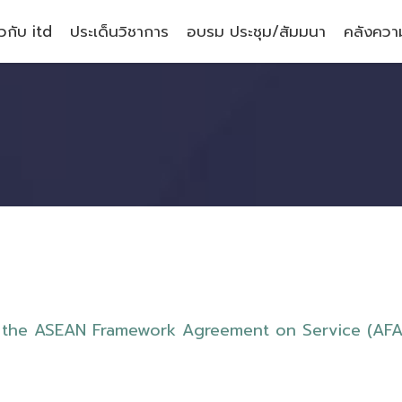
ยวกับ itd
ประเด็นวิชาการ
อบรม ประชุม/สัมมนา
คลังความ
t
h
e
A
S
E
A
N
F
r
a
m
e
w
o
r
k
A
g
r
e
e
m
e
n
t
o
n
S
e
r
v
i
c
e
(
A
F
A