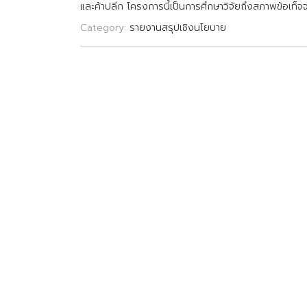
แ
ล
ะ
ค
า
ป
ล
ก
โ
ค
ร
ง
ก
า
ร
น
เ
ป
น
ก
า
ร
ศ
ก
ษ
า
ว
จ
ย
ถ
ง
ส
ภ
า
พ
ข
อ
เ
ท
จ
Category:
รายงานสรุปเชิงนโยบาย