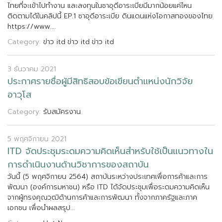
ไ
ท
ย
ท
จ
ะ
เ
ข
า
ไ
ป
ท
ง
า
น
แ
ล
ะ
ล
ง
ท
น
ใ
น
ซ
า
อ
ด
อ
า
ร
ะ
เ
บ
ย
ม
ม
า
ก
น
อ
ย
แ
ค
ไ
ห
น
ต
ด
ต
า
ม
ไ
ด
ใ
น
ค
ล
ป
น
E
P
.
1
ซ
า
อ
ด
อ
า
ร
ะ
เ
บ
ย
ด
น
แ
ด
น
แ
ห
ง
โ
อ
ก
า
ส
ท
อ
ง
ข
อ
ง
ไ
ท
ย
h
t
t
p
s
:
/
/
w
w
w
.
.
.
.
Category:
ข่าว itd
ข่าว itd
ข่าว itd
3 ธันวาคม 2021
ป
ร
ะ
ก
า
ศ
ร
า
ย
ช
อ
ผ
ม
ส
ท
ธ
ส
อ
บ
ข
อ
เ
ข
ย
น
ต
แ
ห
น
ง
น
ก
ว
จ
ย
อ
า
ว
โ
ส
Category:
รับสมัครงาน
5 พฤศจิกายน 2021
I
T
D
จ
ด
ป
ร
ะ
ช
ม
ร
ะ
ด
ม
ค
ว
า
ม
ค
ด
เ
ห
น
ส
ห
ร
บ
ใ
ช
เ
ป
น
แ
น
ว
ท
า
ง
ใ
น
ก
า
ร
ด
เ
น
น
ง
า
น
ด
า
น
ว
ช
า
ก
า
ร
ข
อ
ง
ส
ถ
า
บ
น
ว
น
น
(
5
พ
ฤ
ศ
จ
ก
า
ย
น
2
5
6
4
)
ส
ถ
า
บ
น
ร
ะ
ห
ว
า
ง
ป
ร
ะ
เ
ท
ศ
เ
พ
อ
ก
า
ร
ค
า
แ
ล
ะ
ก
า
ร
พ
ฒ
น
า
(
อ
ง
ค
ก
า
ร
ม
ห
า
ช
น
)
ห
ร
อ
I
T
D
ไ
ด
จ
ด
ป
ร
ะ
ช
ม
เ
พ
อ
ร
ะ
ด
ม
ค
ว
า
ม
ค
ด
เ
ห
น
จ
า
ก
ผ
ท
ร
ง
ค
ณ
ว
ฒ
ด
า
น
ก
า
ร
ค
า
แ
ล
ะ
ก
า
ร
พ
ฒ
น
า
ท
ง
จ
า
ก
ภ
า
ค
ร
ฐ
แ
ล
ะ
ภ
า
ค
เ
อ
ก
ช
น
เ
พ
อ
น
ผ
ล
ส
ร
ป
.
.
.