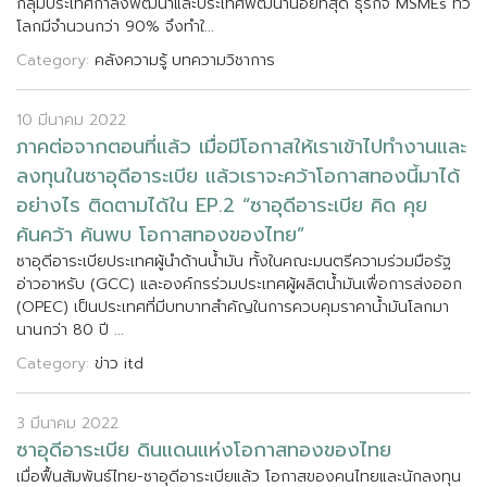
ก
ล
ม
ป
ร
ะ
เ
ท
ศ
ก
ล
ง
พ
ฒ
น
า
แ
ล
ะ
ป
ร
ะ
เ
ท
ศ
พ
ฒ
น
า
น
อ
ย
ท
ส
ด
ธ
ร
ก
จ
M
S
M
E
s
ท
ว
โ
ล
ก
ม
จ
น
ว
น
ก
ว
า
9
0
%
จ
ง
ท
ใ
.
.
.
Category:
คลังความรู้
บทความวิชาการ
10 มีนาคม 2022
ภ
า
ค
ต
อ
จ
า
ก
ต
อ
น
ท
แ
ล
ว
เ
ม
อ
ม
โ
อ
ก
า
ส
ใ
ห
เ
ร
า
เ
ข
า
ไ
ป
ท
ง
า
น
แ
ล
ะ
ล
ง
ท
น
ใ
น
ซ
า
อ
ด
อ
า
ร
ะ
เ
บ
ย
แ
ล
ว
เ
ร
า
จ
ะ
ค
ว
า
โ
อ
ก
า
ส
ท
อ
ง
น
ม
า
ไ
ด
อ
ย
า
ง
ไ
ร
ต
ด
ต
า
ม
ไ
ด
ใ
น
E
P
.
2
“
ซ
า
อ
ด
อ
า
ร
ะ
เ
บ
ย
ค
ด
ค
ย
ค
น
ค
ว
า
ค
น
พ
บ
โ
อ
ก
า
ส
ท
อ
ง
ข
อ
ง
ไ
ท
ย
”
ซ
า
อ
ด
อ
า
ร
ะ
เ
บ
ย
ป
ร
ะ
เ
ท
ศ
ผ
น
ด
า
น
น
ม
น
ท
ง
ใ
น
ค
ณ
ะ
ม
น
ต
ร
ค
ว
า
ม
ร
ว
ม
ม
อ
ร
ฐ
อ
า
ว
อ
า
ห
ร
บ
(
G
C
C
)
แ
ล
ะ
อ
ง
ค
ก
ร
ร
ว
ม
ป
ร
ะ
เ
ท
ศ
ผ
ผ
ล
ต
น
ม
น
เ
พ
อ
ก
า
ร
ส
ง
อ
อ
ก
(
O
P
E
C
)
เ
ป
น
ป
ร
ะ
เ
ท
ศ
ท
ม
บ
ท
บ
า
ท
ส
ค
ญ
ใ
น
ก
า
ร
ค
ว
บ
ค
ม
ร
า
ค
า
น
ม
น
โ
ล
ก
ม
า
น
า
น
ก
ว
า
8
0
ป
.
.
.
Category:
ข่าว itd
3 มีนาคม 2022
ซ
า
อ
ด
อ
า
ร
ะ
เ
บ
ย
ด
น
แ
ด
น
แ
ห
ง
โ
อ
ก
า
ส
ท
อ
ง
ข
อ
ง
ไ
ท
ย
เ
ม
อ
ฟ
น
ส
ม
พ
น
ธ
ไ
ท
ย
-
ซ
า
อ
ด
อ
า
ร
ะ
เ
บ
ย
แ
ล
ว
โ
อ
ก
า
ส
ข
อ
ง
ค
น
ไ
ท
ย
แ
ล
ะ
น
ก
ล
ง
ท
น