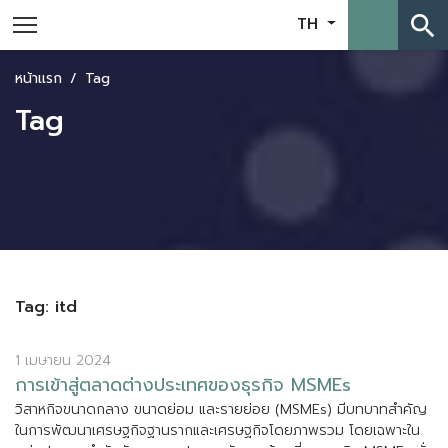
search
TH
หน้าแรก
Tag
Tag
Tag: itd
1 เมษายน 2024
ก
า
ร
เ
ข
า
ส
ต
ล
า
ด
ต
า
ง
ป
ร
ะ
เ
ท
ศ
ข
อ
ง
ธ
ร
ก
จ
M
S
M
E
s
ว
ส
า
ห
ก
จ
ข
น
า
ด
ก
ล
า
ง
ข
น
า
ด
ย
อ
ม
แ
ล
ะ
ร
า
ย
ย
อ
ย
(
M
S
M
E
s
)
ม
บ
ท
บ
า
ท
ส
ค
ญ
ใ
น
ก
า
ร
พ
ฒ
น
า
เ
ศ
ร
ษ
ฐ
ก
จ
ฐ
า
น
ร
า
ก
แ
ล
ะ
เ
ศ
ร
ษ
ฐ
ก
จ
โ
ด
ย
ภ
า
พ
ร
ว
ม
โ
ด
ย
เ
ฉ
พ
า
ะ
ใ
น