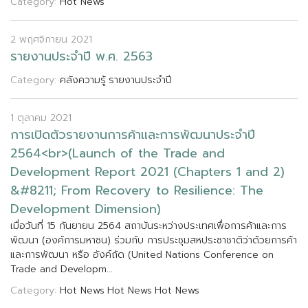
Category:
Hot News
2 พฤศจิกายน 2021
ร
า
ย
ง
า
น
ป
ร
ะ
จ
ป
พ
.
ศ
.
2
5
6
3
Category:
คลังความรู้
รายงานประจำปี
1 ตุลาคม 2021
ก
า
ร
เ
ป
ด
ต
ว
ร
า
ย
ง
า
น
ก
า
ร
ค
า
แ
ล
ะ
ก
า
ร
พ
ฒ
น
า
ป
ร
ะ
จ
ป
2
5
6
4
<
b
r
>
(
L
a
u
n
c
h
o
f
t
h
e
T
r
a
d
e
a
n
d
D
e
v
e
l
o
p
m
e
n
t
R
e
p
o
r
t
2
0
2
1
(
C
h
a
p
t
e
r
s
1
a
n
d
2
)
&
#
8
2
1
1
;
F
r
o
m
R
e
c
o
v
e
r
y
t
o
R
e
s
i
l
i
e
n
c
e
:
T
h
e
D
e
v
e
l
o
p
m
e
n
t
D
i
m
e
n
s
i
o
n
)
เ
ม
อ
ว
น
ท
1
5
ก
น
ย
า
ย
น
2
5
6
4
ส
ถ
า
บ
น
ร
ะ
ห
ว
า
ง
ป
ร
ะ
เ
ท
ศ
เ
พ
อ
ก
า
ร
ค
า
แ
ล
ะ
ก
า
ร
พ
ฒ
น
า
(
อ
ง
ค
ก
า
ร
ม
ห
า
ช
น
)
ร
ว
ม
ก
บ
ก
า
ร
ป
ร
ะ
ช
ม
ส
ห
ป
ร
ะ
ช
า
ช
า
ต
ว
า
ด
ว
ย
ก
า
ร
ค
า
แ
ล
ะ
ก
า
ร
พ
ฒ
น
า
ห
ร
อ
อ
ง
ค
ถ
ด
(
U
n
i
t
e
d
N
a
t
i
o
n
s
C
o
n
f
e
r
e
n
c
e
o
n
T
r
a
d
e
a
n
d
D
e
v
e
l
o
p
m
.
.
.
Category:
Hot News
Hot News
Hot News