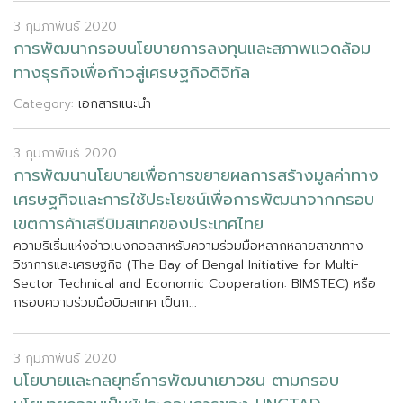
3 กุมภาพันธ์ 2020
ก
า
ร
พ
ฒ
น
า
ก
ร
อ
บ
น
โ
ย
บ
า
ย
ก
า
ร
ล
ง
ท
น
แ
ล
ะ
ส
ภ
า
พ
แ
ว
ด
ล
อ
ม
ท
า
ง
ธ
ร
ก
จ
เ
พ
อ
ก
า
ว
ส
เ
ศ
ร
ษ
ฐ
ก
จ
ด
จ
ท
ล
Category:
เอกสารแนะนำ
3 กุมภาพันธ์ 2020
ก
า
ร
พ
ฒ
น
า
น
โ
ย
บ
า
ย
เ
พ
อ
ก
า
ร
ข
ย
า
ย
ผ
ล
ก
า
ร
ส
ร
า
ง
ม
ล
ค
า
ท
า
ง
เ
ศ
ร
ษ
ฐ
ก
จ
แ
ล
ะ
ก
า
ร
ใ
ช
ป
ร
ะ
โ
ย
ช
น
เ
พ
อ
ก
า
ร
พ
ฒ
น
า
จ
า
ก
ก
ร
อ
บ
เ
ข
ต
ก
า
ร
ค
า
เ
ส
ร
บ
ม
ส
เ
ท
ค
ข
อ
ง
ป
ร
ะ
เ
ท
ศ
ไ
ท
ย
ค
ว
า
ม
ร
เ
ร
ม
แ
ห
ง
อ
า
ว
เ
บ
ง
ก
อ
ล
ส
า
ห
ร
บ
ค
ว
า
ม
ร
ว
ม
ม
อ
ห
ล
า
ก
ห
ล
า
ย
ส
า
ข
า
ท
า
ง
ว
ช
า
ก
า
ร
แ
ล
ะ
เ
ศ
ร
ษ
ฐ
ก
จ
(
T
h
e
B
a
y
o
f
B
e
n
g
a
l
I
n
i
t
i
a
t
i
v
e
f
o
r
M
u
l
t
i
-
S
e
c
t
o
r
T
e
c
h
n
i
c
a
l
a
n
d
E
c
o
n
o
m
i
c
C
o
o
p
e
r
a
t
i
o
n
:
B
I
M
S
T
E
C
)
ห
ร
อ
ก
ร
อ
บ
ค
ว
า
ม
ร
ว
ม
ม
อ
บ
ม
ส
เ
ท
ค
เ
ป
น
ก
.
.
.
3 กุมภาพันธ์ 2020
น
โ
ย
บ
า
ย
แ
ล
ะ
ก
ล
ย
ท
ธ
ก
า
ร
พ
ฒ
น
า
เ
ย
า
ว
ช
น
ต
า
ม
ก
ร
อ
บ