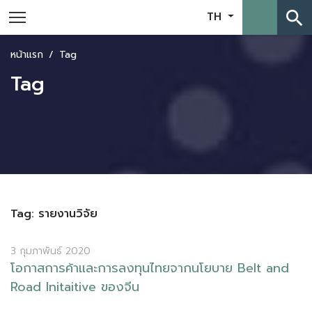
search
TH
หน้าแรก
Tag
Tag
Tag: รายงานวิจัย
3 กุมภาพันธ์ 2020
โ
อ
ก
า
ส
ก
า
ร
ค
า
แ
ล
ะ
ก
า
ร
ล
ง
ท
น
ไ
ท
ย
จ
า
ก
น
โ
ย
บ
า
ย
B
e
l
t
a
n
d
R
o
a
d
I
n
i
t
a
i
t
i
v
e
ข
อ
ง
จ
น