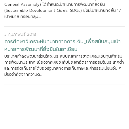
G
e
n
e
r
a
l
A
s
s
e
m
b
l
y
)
ไ
ด
ก
ห
น
ด
เ
ป
า
ห
ม
า
ย
ก
า
ร
พ
ฒ
น
า
ท
ย
ง
ย
น
(
S
u
s
t
a
i
n
a
b
l
e
D
e
v
e
l
o
p
m
e
n
t
G
o
a
l
s
:
S
D
G
s
)
ซ
ง
ม
เ
ป
า
ห
ม
า
ย
ท
ง
ส
น
1
7
เ
ป
า
ห
ม
า
ย
ค
ร
อ
บ
ค
ล
ม
.
.
.
3 กุมภาพันธ์ 2018
ก
า
ร
ศ
ก
ษ
า
ว
เ
ค
ร
า
ะ
ห
บ
ท
บ
า
ท
ภ
า
ค
ก
า
ร
เ
ง
น
_
เ
พ
อ
ส
น
บ
ส
น
น
เ
ป
า
ห
ม
า
ย
ก
า
ร
พ
ฒ
น
า
ท
ย
ง
ย
น
ใ
น
อ
า
เ
ซ
ย
น
ป
ร
ะ
เ
ท
ศ
ก
ล
ง
พ
ฒ
น
า
ส
ว
น
ใ
ห
ญ
ป
ร
ะ
ส
บ
ป
ญ
ห
า
ก
า
ร
ข
า
ด
แ
ค
ล
น
เ
ง
น
ท
น
ส
ห
ร
บ
ก
า
ร
พ
ฒ
น
า
ป
ร
ะ
เ
ท
ศ
เ
น
อ
ง
จ
า
ก
เ
ผ
ช
ญ
ก
บ
ป
ญ
ห
า
อ
ต
ร
า
ก
า
ร
อ
อ
ม
ใ
น
ป
ร
ะ
เ
ท
ศ
ต
แ
ล
ะ
ก
า
ร
จ
ด
เ
ก
บ
ร
า
ย
ไ
ด
ข
อ
ง
ร
ฐ
บ
า
ล
ท
ง
ก
า
ร
เ
ก
บ
ภ
า
ษ
แ
ล
ะ
ค
า
ธ
ร
ร
ม
เ
น
ย
ม
อ
น
ๆ
ม
ข
อ
จ
ก
ด
จ
า
ก
ค
ว
า
ม
ด
.
.
.