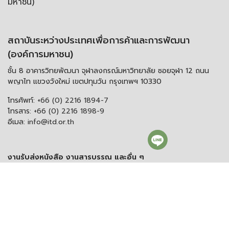
มหาชน)
สถาบันระหว่างประเทศเพื่อการค้าและการพัฒนา
(องค์การมหาชน)
ชั้น 8 อาคารวิทยพัฒนา จุฬาลงกรณ์มหาวิทยาลัย ซอยจุฬา 12 ถนน
พญาไท แขวงวังใหม่ เขตปทุมวัน กรุงเทพฯ 10330
โทรศัพท์:
+66 (0) 2216 1894-7
โทรสาร:
+66 (0) 2216 1898-9
อีเมล:
info@itd.or.th
งานรับส่งหนังสือ งานสารบรรณ และอื่น ๆ
โทรศัพท์:
+66 (0) 2216 1898-9 ต่อ 166 หรือ 0
อีเมลสารบรรณกลาง:
saraban@itd.or.th
ติดตาม itd