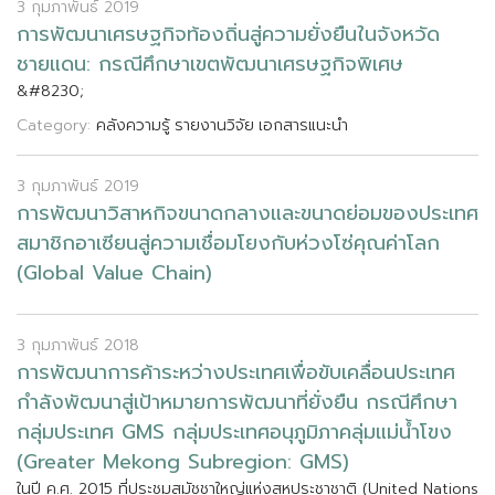
3 กุมภาพันธ์ 2019
ก
า
ร
พ
ฒ
น
า
เ
ศ
ร
ษ
ฐ
ก
จ
ท
อ
ง
ถ
น
ส
ค
ว
า
ม
ย
ง
ย
น
ใ
น
จ
ง
ห
ว
ด
ช
า
ย
แ
ด
น
:
ก
ร
ณ
ศ
ก
ษ
า
เ
ข
ต
พ
ฒ
น
า
เ
ศ
ร
ษ
ฐ
ก
จ
พ
เ
ศ
ษ
&
#
8
2
3
0
;
Category:
คลังความรู้
รายงานวิจัย
เอกสารแนะนำ
3 กุมภาพันธ์ 2019
ก
า
ร
พ
ฒ
น
า
ว
ส
า
ห
ก
จ
ข
น
า
ด
ก
ล
า
ง
แ
ล
ะ
ข
น
า
ด
ย
อ
ม
ข
อ
ง
ป
ร
ะ
เ
ท
ศ
ส
ม
า
ช
ก
อ
า
เ
ซ
ย
น
ส
ค
ว
า
ม
เ
ช
อ
ม
โ
ย
ง
ก
บ
ห
ว
ง
โ
ซ
ค
ณ
ค
า
โ
ล
ก
(
G
l
o
b
a
l
V
a
l
u
e
C
h
a
i
n
)
3 กุมภาพันธ์ 2018
ก
า
ร
พ
ฒ
น
า
ก
า
ร
ค
า
ร
ะ
ห
ว
า
ง
ป
ร
ะ
เ
ท
ศ
เ
พ
อ
ข
บ
เ
ค
ล
อ
น
ป
ร
ะ
เ
ท
ศ
ก
ล
ง
พ
ฒ
น
า
ส
เ
ป
า
ห
ม
า
ย
ก
า
ร
พ
ฒ
น
า
ท
ย
ง
ย
น
ก
ร
ณ
ศ
ก
ษ
า
ก
ล
ม
ป
ร
ะ
เ
ท
ศ
G
M
S
ก
ล
ม
ป
ร
ะ
เ
ท
ศ
อ
น
ภ
ม
ภ
า
ค
ล
ม
แ
ม
น
โ
ข
ง
(
G
r
e
a
t
e
r
M
e
k
o
n
g
S
u
b
r
e
g
i
o
n
:
G
M
S
)
ใ
น
ป
ค
.
ศ
.
2
0
1
5
ท
ป
ร
ะ
ช
ม
ส
ม
ช
ช
า
ใ
ห
ญ
แ
ห
ง
ส
ห
ป
ร
ะ
ช
า
ช
า
ต
(
U
n
i
t
e
d
N
a
t
i
o
n
s