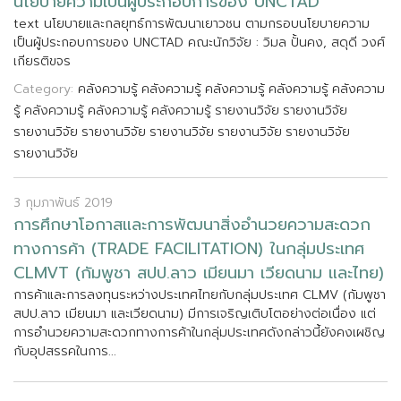
น
โ
ย
บ
า
ย
ค
ว
า
ม
เ
ป
น
ผ
ป
ร
ะ
ก
อ
บ
ก
า
ร
ข
อ
ง
U
N
C
T
A
D
t
e
x
t
น
โ
ย
บ
า
ย
แ
ล
ะ
ก
ล
ย
ท
ธ
ก
า
ร
พ
ฒ
น
า
เ
ย
า
ว
ช
น
ต
า
ม
ก
ร
อ
บ
น
โ
ย
บ
า
ย
ค
ว
า
ม
เ
ป
น
ผ
ป
ร
ะ
ก
อ
บ
ก
า
ร
ข
อ
ง
U
N
C
T
A
D
ค
ณ
ะ
น
ก
ว
จ
ย
:
ว
ม
ล
ป
น
ค
ง
,
ส
ด
ด
ว
ง
ศ
เ
ก
ย
ร
ต
ข
จ
ร
Category:
คลังความรู้
คลังความรู้
คลังความรู้
คลังความรู้
คลังความ
รู้
คลังความรู้
คลังความรู้
คลังความรู้
รายงานวิจัย
รายงานวิจัย
รายงานวิจัย
รายงานวิจัย
รายงานวิจัย
รายงานวิจัย
รายงานวิจัย
รายงานวิจัย
3 กุมภาพันธ์ 2019
ก
า
ร
ศ
ก
ษ
า
โ
อ
ก
า
ส
แ
ล
ะ
ก
า
ร
พ
ฒ
น
า
ส
ง
อ
น
ว
ย
ค
ว
า
ม
ส
ะ
ด
ว
ก
ท
า
ง
ก
า
ร
ค
า
(
T
R
A
D
E
F
A
C
I
L
I
T
A
T
I
O
N
)
ใ
น
ก
ล
ม
ป
ร
ะ
เ
ท
ศ
C
L
M
V
T
(
ก
ม
พ
ช
า
ส
ป
ป
.
ล
า
ว
เ
ม
ย
น
ม
า
เ
ว
ย
ด
น
า
ม
แ
ล
ะ
ไ
ท
ย
)
ก
า
ร
ค
า
แ
ล
ะ
ก
า
ร
ล
ง
ท
น
ร
ะ
ห
ว
า
ง
ป
ร
ะ
เ
ท
ศ
ไ
ท
ย
ก
บ
ก
ล
ม
ป
ร
ะ
เ
ท
ศ
C
L
M
V
(
ก
ม
พ
ช
า
ส
ป
ป
.
ล
า
ว
เ
ม
ย
น
ม
า
แ
ล
ะ
เ
ว
ย
ด
น
า
ม
)
ม
ก
า
ร
เ
จ
ร
ญ
เ
ต
บ
โ
ต
อ
ย
า
ง
ต
อ
เ
น
อ
ง
แ
ต
ก
า
ร
อ
น
ว
ย
ค
ว
า
ม
ส
ะ
ด
ว
ก
ท
า
ง
ก
า
ร
ค
า
ใ
น
ก
ล
ม
ป
ร
ะ
เ
ท
ศ
ด
ง
ก
ล
า
ว
น
ย
ง
ค
ง
เ
ผ
ช
ญ
ก
บ
อ
ป
ส
ร
ร
ค
ใ
น
ก
า
ร
.
.
.