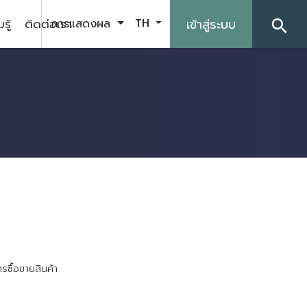
รู้
ติดต่อเรา
เข้าสู่ระบบ
การแสดงผล
TH
search
า
ร
ซ
อ
ข
า
ย
ส
น
ค
า