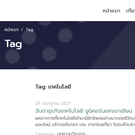
หน้าแรก
เกี่
หน้าแรก
Tag
Tag
Tag: เทคโนโลยี
29 กรกฎาคม 2021
จ
บ
ต
า
ธ
ร
ก
จ
เ
ท
ค
โ
น
โ
ล
ย
ย
น
ค
อ
ร
น
แ
ห
ง
อ
า
เ
ซ
ย
น
ผ
ล
จ
า
ก
ก
า
ร
ท
เ
ท
ค
โ
น
โ
ล
ย
เ
ข
า
ม
า
ม
อ
ท
ธ
พ
ล
อ
ย
า
ง
ม
า
ก
ต
อ
ช
ว
ต
ป
อ
อ
น
ไ
ล
น
บ
ร
ก
า
ร
เ
ร
ย
ก
ร
ถ
เ
ก
ม
ก
า
ร
ท
อ
ง
เ
ท
ย
ว
ไ
ป
จ
น
ถ
ง
บ
ร
Category:
บทความวิชาการ