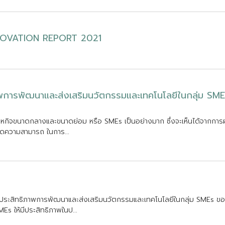
O
V
A
T
I
O
N
R
E
P
O
R
T
2
0
2
1
พ
ก
า
ร
พ
ฒ
น
า
แ
ล
ะ
ส
ง
เ
ส
ร
ม
น
ว
ต
ก
ร
ร
ม
แ
ล
ะ
เ
ท
ค
โ
น
โ
ล
ย
ใ
น
ก
ล
ม
S
M
E
า
ห
ก
จ
ข
น
า
ด
ก
ล
า
ง
แ
ล
ะ
ข
น
า
ด
ย
อ
ม
ห
ร
อ
S
M
E
s
เ
ป
น
อ
ย
า
ง
ม
า
ก
ซ
ง
จ
ะ
เ
ห
น
ไ
ด
จ
า
ก
ก
า
ร
ด
ค
ว
า
ม
ส
า
ม
า
ร
ถ
ใ
น
ก
า
ร
.
.
.
ป
ร
ะ
ส
ท
ธ
ภ
า
พ
ก
า
ร
พ
ฒ
น
า
แ
ล
ะ
ส
ง
เ
ส
ร
ม
น
ว
ต
ก
ร
ร
ม
แ
ล
ะ
เ
ท
ค
โ
น
โ
ล
ย
ใ
น
ก
ล
ม
S
M
E
s
ข
อ
M
E
s
ใ
ห
ม
ป
ร
ะ
ส
ท
ธ
ภ
า
พ
ใ
น
ป
.
.
.