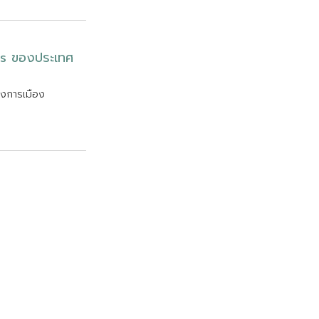
s
ข
อ
ง
ป
ร
ะ
เ
ท
ศ
ง
ก
า
ร
เ
ม
อ
ง