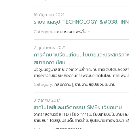
16 มิถุนายน 2021
ร
า
ย
ง
า
น
ส
ร
ป
T
E
C
H
N
O
L
O
G
Y
&
#
0
3
8
;
I
N
N
Category:
เอกสารเผยแพร่อื่น ๆ
2 กุมภาพันธ์ 2021
ก
า
ร
ศ
ก
ษ
า
เ
ป
ร
ย
บ
เ
ท
ย
บ
น
โ
ย
บ
า
ย
แ
ล
ะ
ป
ร
ะ
ส
ท
ธ
ภ
า
ส
ม
า
ช
ก
อ
า
เ
ซ
ย
น
ป
จ
จ
บ
น
ร
ฐ
บ
า
ล
ไ
ท
ย
ไ
ด
ใ
ห
ค
ว
า
ม
ส
ค
ญ
ก
บ
ก
า
ร
เ
ต
บ
โ
ต
ข
อ
ง
ว
ส
ก
า
ร
ใ
ห
ค
ว
า
ม
ช
ว
ย
เ
ห
ล
อ
ด
า
น
ก
า
ร
พ
ฒ
น
า
เ
ท
ค
โ
น
โ
ล
ย
ก
า
ร
เ
พ
ม
ข
Category:
คลังความรู้
รายงานสรุปเชิงนโยบาย
3 ตุลาคม 2017
เ
ท
ค
โ
น
โ
ล
ย
แ
ล
ะ
น
ว
ต
ก
ร
ร
ม
S
M
E
s
เ
ว
ย
ด
น
า
ม
จ
า
ก
ร
า
ย
ง
า
น
ว
จ
ย
I
T
D
เ
ร
อ
ง
“
ก
า
ร
เ
ป
ร
ย
บ
เ
ท
ย
บ
น
โ
ย
บ
า
ย
แ
ล
ะ
อ
า
เ
ซ
ย
น
”
ไ
ด
ส
ร
ป
ป
ร
ะ
เ
ด
น
ก
า
ร
น
ไ
ป
ส
น
โ
ย
บ
า
ย
ก
า
ร
พ
ฒ
น
า
S