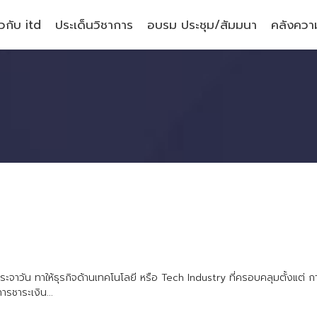
ยวกับ itd
ประเด็นวิชาการ
อบรม ประชุม/สัมมนา
คลังความ
ร
ะ
จ
า
ว
น
ท
า
ใ
ห
ธ
ร
ก
จ
ด
า
น
เ
ท
ค
โ
น
โ
ล
ย
ห
ร
อ
T
e
c
h
I
n
d
u
s
t
r
y
ท
ค
ร
อ
บ
ค
ล
ม
ต
ง
แ
ต
ก
ก
า
ร
ช
า
ร
ะ
เ
ง
น
.
.
.