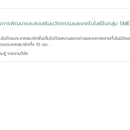
พ
ก
า
ร
พ
ฒ
น
า
แ
ล
ะ
ส
ง
เ
ส
ร
ม
น
ว
ต
ก
ร
ร
ม
แ
ล
ะ
เ
ท
ค
โ
น
โ
ล
ย
ใ
น
ก
ล
ม
S
M
E
บ
ไ
ป
ด
ว
ย
ป
ร
ะ
เ
ท
ศ
ส
ม
า
ช
ก
ซ
ง
เ
ต
ม
ไ
ป
ด
ว
ย
ค
ว
า
ม
แ
ต
ก
ต
า
ง
แ
ล
ะ
ห
ล
า
ก
ห
ล
า
ย
ท
ง
ใ
น
ม
ต
ข
อ
อ
ง
ป
ร
ะ
เ
ท
ศ
ส
ม
า
ช
ก
ท
ง
1
0
ป
ร
ะ
.
.
.
มรู้
รายงานวิจัย