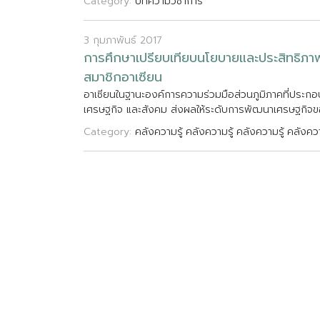
Category:
บทความวิชาการ
3 กุมภาพันธ์ 2017
ก
า
ร
ศ
ก
ษ
า
เ
ป
ร
ย
บ
เ
ท
ย
บ
น
โ
ย
บ
า
ย
แ
ล
ะ
ป
ร
ะ
ส
ท
ธ
ภ
า
ส
ม
า
ช
ก
อ
า
เ
ซ
ย
น
อ
า
เ
ซ
ย
น
ใ
น
ฐ
า
น
ะ
อ
ง
ค
ก
า
ร
ค
ว
า
ม
ร
ว
ม
ม
อ
ส
ว
น
ภ
ม
ภ
า
ค
ท
ป
ร
ะ
ก
อ
เ
ศ
ร
ษ
ฐ
ก
จ
แ
ล
ะ
ส
ง
ค
ม
ส
ง
ผ
ล
ใ
ห
ร
ะ
ด
บ
ก
า
ร
พ
ฒ
น
า
เ
ศ
ร
ษ
ฐ
ก
จ
ข
Category:
คลังความรู้
คลังความรู้
คลังความรู้
คลังควา