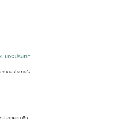
s
ข
อ
ง
ป
ร
ะ
เ
ท
ศ
ผ
ล
ก
ด
น
น
โ
ย
บ
า
ย
ใ
น
ง
ป
ร
ะ
เ
ท
ศ
ส
ม
า
ช
ก