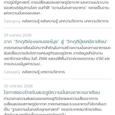
ท
า
ง
ภ
ม
ร
ฐ
ศ
า
ส
ต
ร
ก
า
ร
เ
ป
ล
ย
น
แ
ป
ล
ง
ส
ภ
า
พ
ภ
ม
อ
า
ก
า
ศ
แ
ล
ะ
ค
ว
า
ม
เ
ป
ร
า
ะ
บ
า
ง
ข
อ
ง
ห
ว
ง
โ
ซ
อ
ป
ท
า
น
โ
ล
ก
จ
น
ท
ใ
ห
“
ค
ว
า
ม
ม
น
ค
ง
ท
า
ง
อ
า
ห
า
ร
”
ก
ล
า
ย
เ
ป
น
ว
า
ร
ะ
แ
ห
ง
ค
ว
า
ม
ม
น
ค
ง
ข
อ
ง
ห
ล
า
.
.
.
Category:
คลังความรู้
คลังความรู้
บทความวิชาการ
บทความวิชาการ
29 เมษายน 2026
จ
า
ก
‘
ว
ก
ฤ
ต
ช
อ
ง
แ
ค
บ
ฮ
อ
ร
ม
ซ
’
ส
‘
ว
ก
ฤ
ต
ป
ย
เ
ค
ม
อ
า
เ
ซ
ย
น
’
ภ
า
ค
เ
ก
ษ
ต
ร
อ
า
เ
ซ
ย
น
ม
บ
ท
บ
า
ท
ส
ค
ญ
ใ
น
ก
า
ร
ส
ร
า
ง
ค
ว
า
ม
ม
น
ค
ง
ท
า
ง
อ
า
ห
า
ร
แ
ล
ะ
ข
บ
เ
ค
ล
อ
น
ก
า
ร
เ
ต
บ
โ
ต
ท
า
ง
เ
ศ
ร
ษ
ฐ
ก
จ
ข
อ
ง
ภ
ม
ภ
า
ค
จ
า
ก
ข
อ
ม
ล
ส
น
ก
ง
า
น
เ
ล
ข
า
ธ
ก
า
ร
อ
า
เ
ซ
ย
น
ใ
น
ป
2
5
6
6
แ
ส
ด
ง
ใ
ห
เ
ห
น
ว
า
ภ
า
ค
เ
ก
ษ
ต
ร
ก
ร
ร
ม
ป
า
ไ
ม
แ
ล
ะ
ก
า
ร
ป
ร
ะ
ม
ง
ม
ม
ล
ค
า
ร
ว
ม
ป
.
.
.
Category:
คลังความรู้
บทความวิชาการ
20 มกราคม 2026
โ
อ
ก
า
ส
ข
อ
ง
ไ
ท
ย
ใ
น
ส
ม
ร
ภ
ม
ค
ว
า
ม
ม
น
ค
ง
อ
า
ห
า
ร
อ
า
เ
ซ
ย
น
ท
า
ม
ก
ล
า
ง
ค
ว
า
ม
ผ
น
ผ
ว
น
ข
อ
ง
เ
ศ
ร
ษ
ฐ
ก
จ
โ
ล
ก
แ
ล
ะ
ค
ว
า
ม
เ
ส
ย
ง
จ
า
ก
ก
า
ร
เ
ป
ล
ย
น
แ
ป
ล
ง
ส
ภ
า
พ
ภ
ม
อ
า
ก
า
ศ
ภ
า
ค
เ
ก
ษ
ต
ร
แ
ล
ะ
ร
ะ
บ
บ
อ
า
ห
า
ร
ก
ล
ง
ก
ล
บ
ม
า
เ
ป
น
“
ฐ
า
น
ค
ว
า
ม
ม
น
ค
ง
เ
ช
ง
ย
ท
ธ
ศ
า
ส
ต
ร
”
ข
อ
ง
ป
ร
ะ
เ
ท
ศ
ส
ม
า
ช
ก
อ
า
เ
ซ
ย
น
ส
ห
ร
บ
ป
ร
ะ
เ
ท
ศ
ไ
ท
ย
ซ
ง
ภ
า
ค
เ
ก
ษ
ต
ร
ย
ง
ค
ง
ม
บ
.
.
.