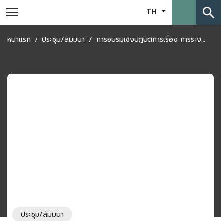
search
TH
หน้าแรก
ประชุม/สัมมนา
การอบรมเชิงปฏิบัติการเรื่อง การระงับข้อพิพาทระหว่างรัฐกับเอกชน (Investor – State Dispute Settlement: ISDS)
ประชุม/สัมมนา