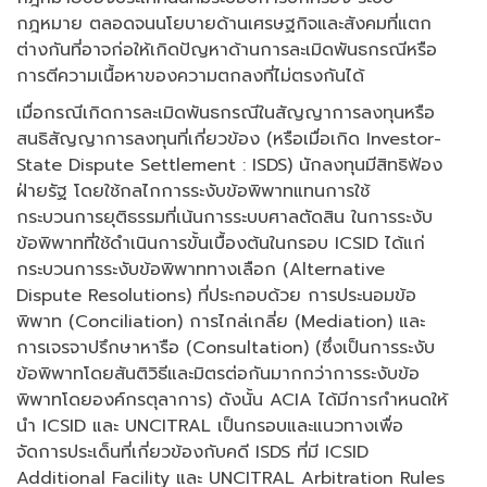
กฎหมาย ตลอดจนนโยบายด้านเศรษฐกิจและสังคมที่แตก
ต่างกันที่อาจก่อให้เกิดปัญหาด้านการละเมิดพันธกรณีหรือ
การตีความเนื้อหาของความตกลงที่ไม่ตรงกันได้
เมื่อกรณีเกิดการละเมิดพันธกรณีในสัญญาการลงทุนหรือ
สนธิสัญญาการลงทุนที่เกี่ยวข้อง (หรือเมื่อเกิด Investor-
State Dispute Settlement : ISDS) นักลงทุนมีสิทธิฟ้อง
ฝ่ายรัฐ โดยใช้กลไกการระงับข้อพิพาทแทนการใช้
กระบวนการยุติธรรมที่เน้นการระบบศาลตัดสิน ในการระงับ
ข้อพิพาทที่ใช้ดำเนินการขั้นเบื้องต้นในกรอบ ICSID ได้แก่
กระบวนการระงับข้อพิพาททางเลือก (Alternative
Dispute Resolutions) ที่ประกอบด้วย การประนอมข้อ
พิพาท (Conciliation) การไกล่เกลี่ย (Mediation) และ
การเจรจาปรึกษาหารือ (Consultation) (ซึ่งเป็นการระงับ
ข้อพิพาทโดยสันติวิธีและมิตรต่อกันมากกว่าการระงับข้อ
พิพาทโดยองค์กรตุลาการ) ดังนั้น ACIA ได้มีการกำหนดให้
นำ ICSID และ UNCITRAL เป็นกรอบและแนวทางเพื่อ
จัดการประเด็นที่เกี่ยวข้องกับคดี ISDS ที่มี ICSID
Additional Facility และ UNCITRAL Arbitration Rules