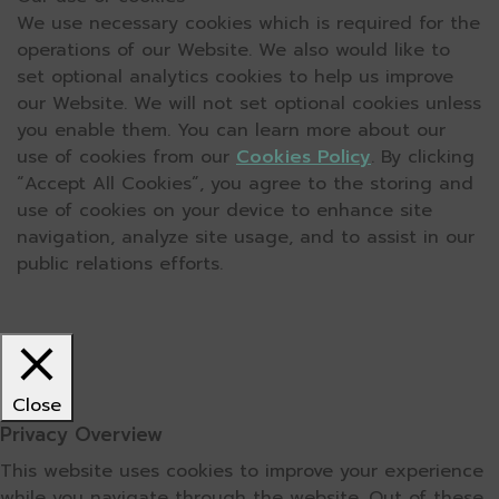
We use necessary cookies which is required for the
operations of our Website. We also would like to
set optional analytics cookies to help us improve
our Website. We will not set optional cookies unless
you enable them. You can learn more about our
use of cookies from our
Cookies Policy
. By clicking
“Accept All Cookies”, you agree to the storing and
use of cookies on your device to enhance site
navigation, analyze site usage, and to assist in our
public relations efforts.
Close
Privacy Overview
This website uses cookies to improve your experience
while you navigate through the website. Out of these,