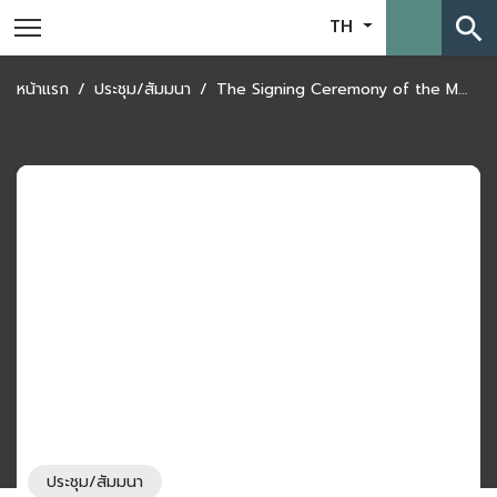
search
TH
หน้าแรก
ประชุม/สัมมนา
The Signing Ceremony of the Memorandum of Understanding and R12 Connex Website Training Under the “Improved Cross-Border Paperless Trade Measure” Project
ประชุม/สัมมนา