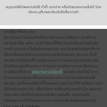
อนุญาตให้นำผลงานไปใช้ ทำซ้ำ แจกจ่าย หรือดัดแปลงงานนั้นได้ โดย
ต้องระบุที่มาและต้องไม่ใช่เพื่อการค้า
การใช้คุกกี้ของ itd
สถาบันระหว่างประเทศเพื่อการค้าและการพัฒนา (องค์การ
มหาชน) หรือ สคพ. (itd) ใช้คุกกี้ที่มีความจำเป็นอย่างยิ่งต่อ
การทำงานของเว็บไซต์ของสถาบัน และประสงค์จะใช้คุกกี้ทาง
เลือกเพื่อช่วยให้สามารถปรับปรุงเว็บไซต์ของ สถาบัน ทั้งนี้
สถาบันจะไม่ใช้คุกกี้ทางเลือกจนกว่าท่านจะอนุญาตให้สถาบัน
เปิดใช้งานคุกกี้ดังกล่าว ท่านสามารถศึกษารายละเอียดของ
การใช้คุกกี้ได้จาก
นโยบายการใช้คุกกี้
ของสถาบันทั้งนี้ หาก
ท่านกดยอมรับคุกกี้ทั้งหมดจะหมายความว่าท่านยินยอมให้
สถาบัน บันทึกและใช้คุกกี้ทั้งหมดจากอุปกรณ์ที่ท่านใช้ในการเข้า
เว็บไซต์ของสถาบัน เพื่อทำให้การเลื่อนสำรวจหน้าเว็บ และการ
วิเคราะห์การใช้เว็บไซต์มีประสิทธิภาพยิ่งขึ้น รวมถึงเพื่อ
สนับสนุนการทำกิจกรรมทางการประชาสัมพันธ์ของสถาบัน
Our use of cookies