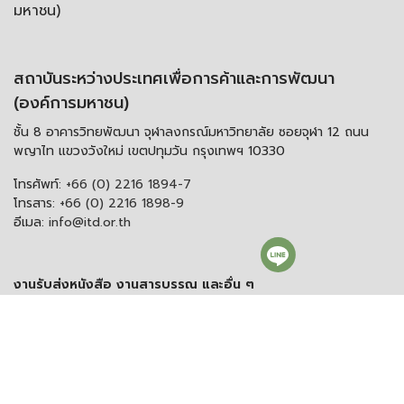
มหาชน)
สถาบันระหว่างประเทศเพื่อการค้าและการพัฒนา
(องค์การมหาชน)
ชั้น 8 อาคารวิทยพัฒนา จุฬาลงกรณ์มหาวิทยาลัย ซอยจุฬา 12 ถนน
พญาไท แขวงวังใหม่ เขตปทุมวัน กรุงเทพฯ 10330
โทรศัพท์:
+66 (0) 2216 1894-7
โทรสาร:
+66 (0) 2216 1898-9
อีเมล:
info@itd.or.th
งานรับส่งหนังสือ งานสารบรรณ และอื่น ๆ
โทรศัพท์:
+66 (0) 2216 1898-9 ต่อ 166 หรือ 0
อีเมลสารบรรณกลาง:
saraban@itd.or.th
ติดตาม itd