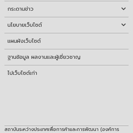
กระดานข่าว
นโยบายเว็บไซต์
แผนผังเว็บไซต์
ฐานข้อมูล ผลงานและผู้เชี่ยวชาญ
ไปเว็บไซต์เก่า
สถาบันระหว่างประเทศเพื่อการค้าและการพัฒนา (องค์การ