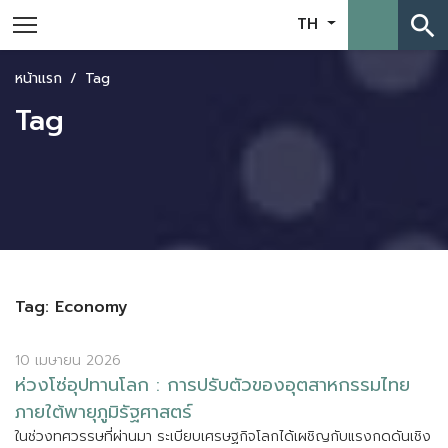
search
TH
หน้าแรก
Tag
Tag
Tag: Economy
10 เมษายน 2026
ห
ว
ง
โ
ซ
อ
ป
ท
า
น
โ
ล
ก
:
ก
า
ร
ป
ร
บ
ต
ว
ข
อ
ง
อ
ต
ส
า
ห
ก
ร
ร
ม
ไ
ท
ย
ภ
า
ย
ใ
ต
พ
า
ย
ภ
ม
ร
ฐ
ศ
า
ส
ต
ร
ใ
น
ช
ว
ง
ท
ศ
ว
ร
ร
ษ
ท
ผ
า
น
ม
า
ร
ะ
เ
บ
ย
บ
เ
ศ
ร
ษ
ฐ
ก
จ
โ
ล
ก
ไ
ด
เ
ผ
ช
ญ
ก
บ
แ
ร
ง
ก
ด
ด
น
เ
ช
ง