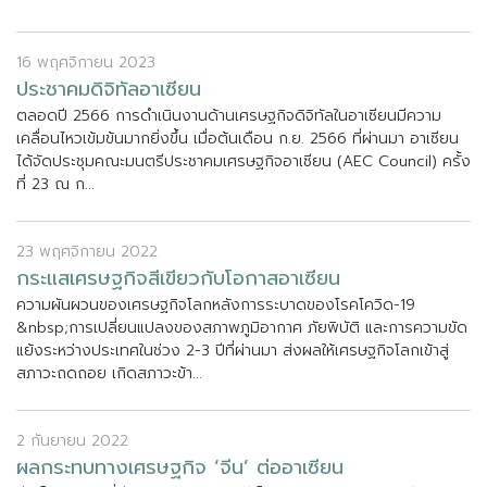
16 พฤศจิกายน 2023
ป
ร
ะ
ช
า
ค
ม
ด
จ
ท
ล
อ
า
เ
ซ
ย
น
ต
ล
อ
ด
ป
2
5
6
6
ก
า
ร
ด
เ
น
น
ง
า
น
ด
า
น
เ
ศ
ร
ษ
ฐ
ก
จ
ด
จ
ท
ล
ใ
น
อ
า
เ
ซ
ย
น
ม
ค
ว
า
ม
เ
ค
ล
อ
น
ไ
ห
ว
เ
ข
ม
ข
น
ม
า
ก
ย
ง
ข
น
เ
ม
อ
ต
น
เ
ด
อ
น
ก
.
ย
.
2
5
6
6
ท
ผ
า
น
ม
า
อ
า
เ
ซ
ย
น
ไ
ด
จ
ด
ป
ร
ะ
ช
ม
ค
ณ
ะ
ม
น
ต
ร
ป
ร
ะ
ช
า
ค
ม
เ
ศ
ร
ษ
ฐ
ก
จ
อ
า
เ
ซ
ย
น
(
A
E
C
C
o
u
n
c
i
l
)
ค
ร
ง
ท
2
3
ณ
ก
.
.
.
23 พฤศจิกายน 2022
ก
ร
ะ
แ
ส
เ
ศ
ร
ษ
ฐ
ก
จ
ส
เ
ข
ย
ว
ก
บ
โ
อ
ก
า
ส
อ
า
เ
ซ
ย
น
ค
ว
า
ม
ผ
น
ผ
ว
น
ข
อ
ง
เ
ศ
ร
ษ
ฐ
ก
จ
โ
ล
ก
ห
ล
ง
ก
า
ร
ร
ะ
บ
า
ด
ข
อ
ง
โ
ร
ค
โ
ค
ว
ด
-
1
9
&
n
b
s
p
;
ก
า
ร
เ
ป
ล
ย
น
แ
ป
ล
ง
ข
อ
ง
ส
ภ
า
พ
ภ
ม
อ
า
ก
า
ศ
ภ
ย
พ
บ
ต
แ
ล
ะ
ก
า
ร
ค
ว
า
ม
ข
ด
แ
ย
ง
ร
ะ
ห
ว
า
ง
ป
ร
ะ
เ
ท
ศ
ใ
น
ช
ว
ง
2
-
3
ป
ท
ผ
า
น
ม
า
ส
ง
ผ
ล
ใ
ห
เ
ศ
ร
ษ
ฐ
ก
จ
โ
ล
ก
เ
ข
า
ส
ส
ภ
า
ว
ะ
ถ
ด
ถ
อ
ย
เ
ก
ด
ส
ภ
า
ว
ะ
ข
า
.
.
.
2 กันยายน 2022
ผ
ล
ก
ร
ะ
ท
บ
ท
า
ง
เ
ศ
ร
ษ
ฐ
ก
จ
‘
จ
น
’
ต
อ
อ
า
เ
ซ
ย
น