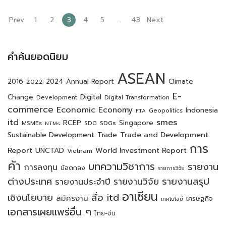
Prev
1
2
3
4
5
…
43
Next
คำค้นยอดนิยม
ASEAN
2016
2024
Annual Report
Climate
2022
E-
Digital
Change
Development
Digital Transformation
commerce
Economic
Economy
Indonesia
Geopolitics
FTA
itd
smes
RCEP
SDGs
Singapore
MSMEs
SDG
NTMs
Trade and Development
Sustainable Development
Trade
การ
Report
World Investment Report
UNCTAD
Vietnam
ค้า
บทความวิชาการ
รายงาน
การลงทุน
ข้อตกลง
รายการวิจัย
ต่างประเทศ
รายงานสรุป
รายงานวิจัย
รายงานประจำปี
อาเซียน
เชิงนโยบาย
สื่อ itd
สมัครงาน
เศรษฐกิจ
เทคโนโลยี
เอกสารเผยแพร่อื่น ๆ
ไทย-จีน