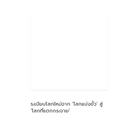
ระเบียบโลกใหม่จาก ‘โลกแบ่งขั้ว’ สู่
‘โลกที่แตกกระจาย’