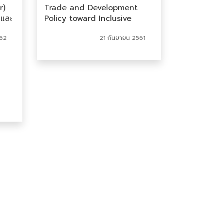
r)
Trade and Development
และ
Policy toward Inclusive
Development
62
21 กันยายน 2561