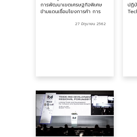
การพัฒนาเขตเศรษฐกิจพิเศษ
ปฏิบ
ข้ามแดนเชื่อมโยงการค้า การ
Tec
ลงทุน การท่องเที่ยวตามเส้นทาง
Pol
27 มิถุนายน 2562
R3A รองรับยุทธศาสตร์การ
Reg
พัฒนาระบบโลจิสติกส์แห่งอนุ
Lev
ภูมิภาคลุ่มแม่น้ำโขง โดยมิติการบู
การ
bangkok
รณาการเครือข่ายการขับเคลื่อน
ใหม่
เชิงพื้นที่อำเภอ”
เศรษ
(Ne
Tre