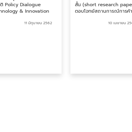
ัติ Policy Dialogue
สั้น (short research pape
hnology & Innovation
ตอบโจทย์สถานการณ์การค้า
icy in the GVC Age
การพัฒนา
11 มิถุนายน 2562
10 เมษายน 25
ional Workshop (High
el) ภายใต้โครงการยกระดับ
พัฒนากฎระเบียบการค้าโลก
กรุงเทพฯ
bangkok
 เพื่อการพัฒนาการค้า
ฐกิจในยุคสังคมดิจิทัล
w Age International
aties and Agreements)