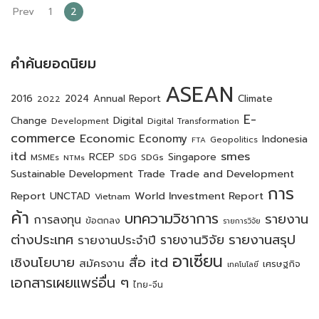
Prev
1
2
คำค้นยอดนิยม
ASEAN
2016
2024
Annual Report
Climate
2022
E-
Digital
Change
Development
Digital Transformation
commerce
Economic
Economy
Indonesia
Geopolitics
FTA
itd
smes
RCEP
SDGs
Singapore
MSMEs
SDG
NTMs
Trade and Development
Sustainable Development
Trade
การ
Report
World Investment Report
UNCTAD
Vietnam
ค้า
บทความวิชาการ
รายงาน
การลงทุน
ข้อตกลง
รายการวิจัย
ต่างประเทศ
รายงานสรุป
รายงานวิจัย
รายงานประจำปี
อาเซียน
เชิงนโยบาย
สื่อ itd
สมัครงาน
เศรษฐกิจ
เทคโนโลยี
เอกสารเผยแพร่อื่น ๆ
ไทย-จีน