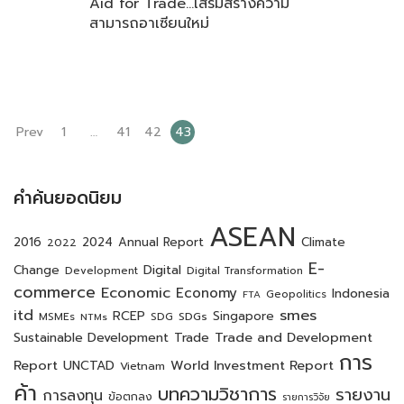
Aid for Trade…เสริมสร้างความ
สามารถอาเซียนใหม่
Prev
1
…
41
42
43
คำค้นยอดนิยม
ASEAN
2016
2024
Annual Report
Climate
2022
E-
Digital
Change
Development
Digital Transformation
commerce
Economic
Economy
Indonesia
Geopolitics
FTA
itd
smes
RCEP
SDGs
Singapore
MSMEs
SDG
NTMs
Trade and Development
Sustainable Development
Trade
การ
Report
World Investment Report
UNCTAD
Vietnam
ค้า
บทความวิชาการ
รายงาน
การลงทุน
ข้อตกลง
รายการวิจัย