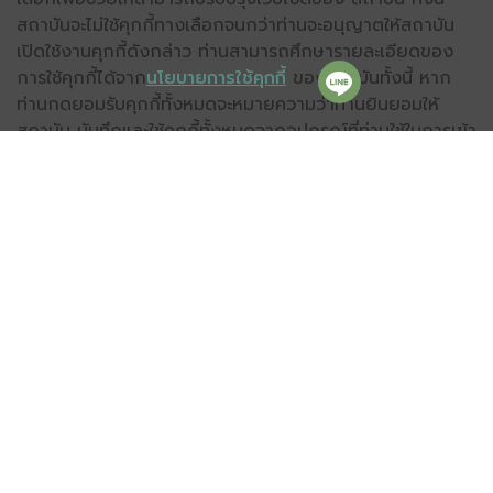
สถาบันจะไม่ใช้คุกกี้ทางเลือกจนกว่าท่านจะอนุญาตให้สถาบัน
เปิดใช้งานคุกกี้ดังกล่าว ท่านสามารถศึกษารายละเอียดของ
การใช้คุกกี้ได้จาก
นโยบายการใช้คุกกี้
ของสถาบันทั้งนี้ หาก
ท่านกดยอมรับคุกกี้ทั้งหมดจะหมายความว่าท่านยินยอมให้
สถาบัน บันทึกและใช้คุกกี้ทั้งหมดจากอุปกรณ์ที่ท่านใช้ในการเข้า
เว็บไซต์ของสถาบัน เพื่อทำให้การเลื่อนสำรวจหน้าเว็บ และการ
วิเคราะห์การใช้เว็บไซต์มีประสิทธิภาพยิ่งขึ้น รวมถึงเพื่อ
สนับสนุนการทำกิจกรรมทางการประชาสัมพันธ์ของสถาบัน
Our use of cookies
We use necessary cookies which is required for the
operations of our Website. We also would like to
set optional analytics cookies to help us improve
our Website. We will not set optional cookies unless
you enable them. You can learn more about our
use of cookies from our
Cookies Policy
. By clicking
“Accept All Cookies”, you agree to the storing and
use of cookies on your device to enhance site
navigation, analyze site usage, and to assist in our