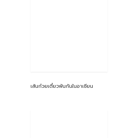
เส้นก๋วยเตี๋ยวพันกันในอาเซียน