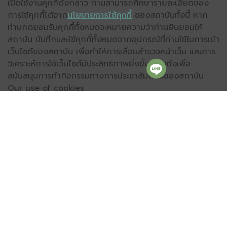
เปิดใช้งานคุกกี้ดังกล่าว ท่านสามารถศึกษารายละเอียดของ
การใช้คุกกี้ได้จาก
นโยบายการใช้คุกกี้
ของสถาบันทั้งนี้ หาก
ท่านกดยอมรับคุกกี้ทั้งหมดจะหมายความว่าท่านยินยอมให้
สถาบัน บันทึกและใช้คุกกี้ทั้งหมดจากอุปกรณ์ที่ท่านใช้ในการเข้า
เว็บไซต์ของสถาบัน เพื่อทำให้การเลื่อนสำรวจหน้าเว็บ และการ
วิเคราะห์การใช้เว็บไซต์มีประสิทธิภาพยิ่งขึ้น รวมถึงเพื่อ
สนับสนุนการทำกิจกรรมทางการประชาสัมพันธ์ของสถาบัน
Our use of cookies
We use necessary cookies which is required for the
operations of our Website. We also would like to
set optional analytics cookies to help us improve
our Website. We will not set optional cookies unless
you enable them. You can learn more about our
use of cookies from our
Cookies Policy
. By clicking
“Accept All Cookies”, you agree to the storing and
use of cookies on your device to enhance site
navigation, analyze site usage, and to assist in our
public relations efforts.