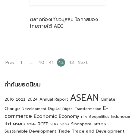
ตลาดท่องเที่ยวมุสลิม โอกาสของ
ไทยภายใต้ AEC
Prev
1
…
40
41
42
43
Next
คำค้นยอดนิยม
ASEAN
2016
2024
Annual Report
Climate
2022
E-
Digital
Change
Development
Digital Transformation
commerce
Economic
Economy
Indonesia
Geopolitics
FTA
itd
smes
RCEP
SDGs
Singapore
MSMEs
SDG
NTMs
Trade and Development
Sustainable Development
Trade